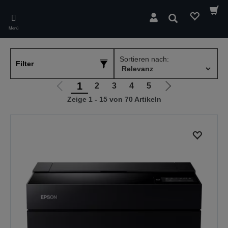
Skip
to
Suchen
main
Menü
content
Sortieren nach:
Filter
1
2
3
4
5
Zur
Zur
Zeige 1 - 15 von 70 Artikeln
vorherigen
nächsten
Seite
Seite