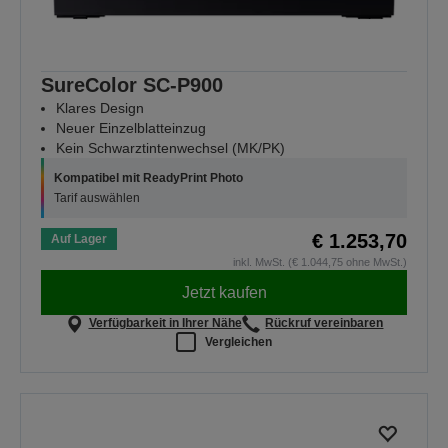
SureColor SC-P900
Klares Design
Neuer Einzelblatteinzug
Kein Schwarztintenwechsel (MK/PK)
Kompatibel mit ReadyPrint Photo
Tarif auswählen
€ 1.253,70
Auf Lager
inkl. MwSt. (€ 1.044,75 ohne MwSt.)
Jetzt kaufen
Verfügbarkeit in Ihrer Nähe
Rückruf vereinbaren
Vergleichen