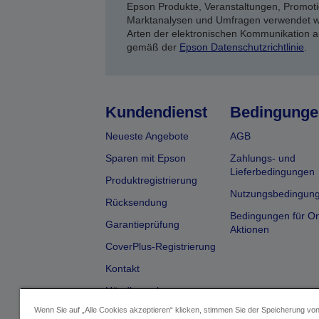
Epson Produkte, Veranstaltungen, Promoti
Marktanalysen und Umfragen verwendet we
Arten der elektronischen Kommunikation a
gemäß der
Epson Datenschutzrichtlinie
.
Kundendienst
Bedingunge
Neueste Angebote
AGB
Sparen mit Epson
Zahlungs- und
Lieferbedingungen
Produktregistrierung
Nutzungsbedingun
Rücksendung
Bedingungen für On
Garantieprüfung
Aktionen
CoverPlus-Registrierung
Kontakt
Händlersuche
Wenn Sie auf „Alle Cookies akzeptieren“ klicken, stimmen Sie der Speicherung vo