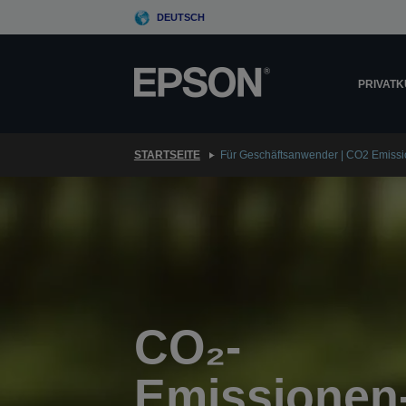
Skip
DEUTSCH
to
main
content
PRIVAT
STARTSEITE
Für Geschäftsanwender | CO2 Emiss
CO₂-
Emissionen