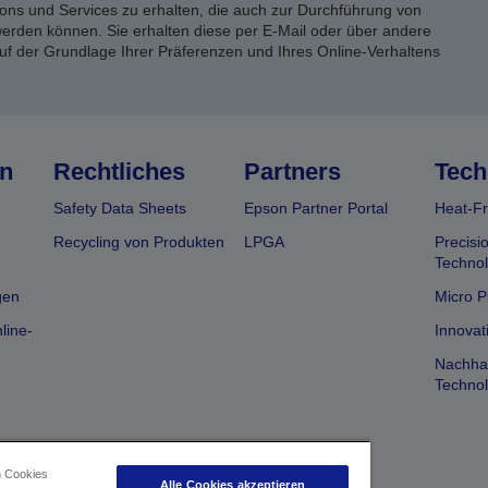
ons und Services zu erhalten, die auch zur Durchführung von
rden können. Sie erhalten diese per E-Mail oder über andere
uf der Grundlage Ihrer Präferenzen und Ihres Online-Verhaltens
n
Rechtliches
Partners
Tech
Safety Data Sheets
Epson Partner Portal
Heat-Fr
Recycling von Produkten
LPGA
Precisi
Technol
gen
Micro P
line-
Innovat
Nachhal
Technol
n Cookies
Alle Cookies akzeptieren