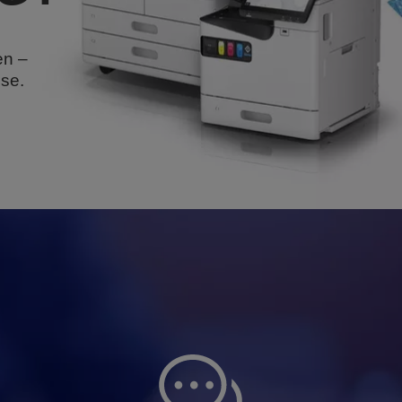
en –
se.