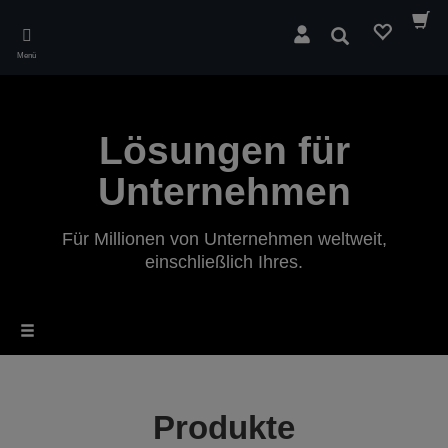
Skip
to
Suchen
main
Menü
content
Lösungen für
Unternehmen
Für Millionen von Unternehmen weltweit,
einschließlich Ihres.
Produkte