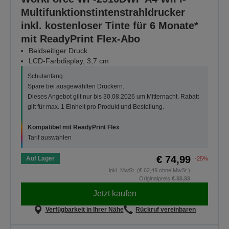
Multifunktionstintenstrahldrucker
inkl. kostenloser Tinte für 6 Monate*
mit ReadyPrint Flex-Abo
Beidseitiger Druck
LCD-Farbdisplay, 3,7 cm
Schulanfang
Spare bei ausgewählten Druckern.
Dieses Angebot gilt nur bis 30.08.2026 um Mitternacht. Rabatt
gilt für max. 1 Einheit pro Produkt und Bestellung.
Kompatibel mit ReadyPrint Flex
Tarif auswählen
€ 74,99
Auf Lager
-25%
inkl. MwSt. (€ 62,49 ohne MwSt.)
Originalpreis
€ 99,99
Jetzt kaufen
Verfügbarkeit in Ihrer Nähe
Rückruf vereinbaren