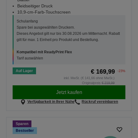
Beidseitiger Druck
10,9-cm-Farb-Touchscreen
Schulanfang
Spare bei ausgewählten Druckern.
Dieses Angebot gilt nur bis 30.08.2026 um Mitternacht. Rabatt
gilt für max. 1 Einheit pro Produkt und Bestellung.
Kompatibel mit ReadyPrint Flex
Tarif auswählen
€ 169,99
Auf Lager
-23%
inkl. MwSt. (€ 141,66 ohne MwSt.)
Originalpreis
€ 219,99
Jetzt kaufen
Verfügbarkeit in Ihrer Nähe
Rückruf vereinbaren
Sparen
Bestseller