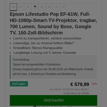
Epson Lifestudio Pop EF-61W, Full-
HD-1080p-Smart-TV-Projektor, tragbar,
700 Lumen, Sound by Bose, Google
TV, 150-Zoll-Bildschirm
Leicht zu transportieren, einfach einzurichten
Lebendige, bis zu dreimal hellere Bilder*
Kristallklare Stereo-Klangqualität
Langlebige Lösung mit 5 Jahren Garantie
Schulanfang
Spare bei ausgewählten Projektoren.
Dieses Angebot gilt nur bis 30.08.2026 um Mitternacht. Rabatt
gilt für max. 1 Einheit pro Produkt und Bestellung.
€ 579,99
Auf Lager
-23%
inkl. MwSt. (€ 483,33 ohne MwSt.)
Originalpreis
€ 749,99
Jetzt kaufen