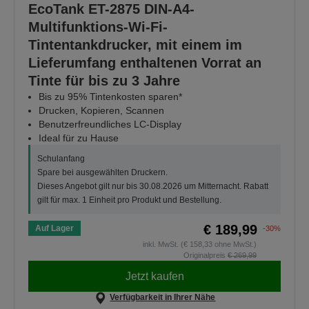
EcoTank ET-2875 DIN-A4-
Multifunktions-Wi-Fi-
Tintentankdrucker, mit einem im
Lieferumfang enthaltenen Vorrat an
Tinte für bis zu 3 Jahre
Bis zu 95% Tintenkosten sparen*
Drucken, Kopieren, Scannen
Benutzerfreundliches LC-Display
Ideal für zu Hause
Schulanfang
Spare bei ausgewählten Druckern.
Dieses Angebot gilt nur bis 30.08.2026 um Mitternacht. Rabatt
gilt für max. 1 Einheit pro Produkt und Bestellung.
€ 189,99
Auf Lager
-30%
inkl. MwSt. (€ 158,33 ohne MwSt.)
Originalpreis
€ 269,99
Jetzt kaufen
Verfügbarkeit in Ihrer Nähe