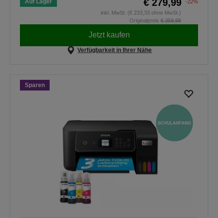
€ 279,99
Auf Lager
-22%
inkl. MwSt. (€ 233,33 ohne MwSt.)
Originalpreis
€ 359,99
Jetzt kaufen
Verfügbarkeit in Ihrer Nähe
Sparen