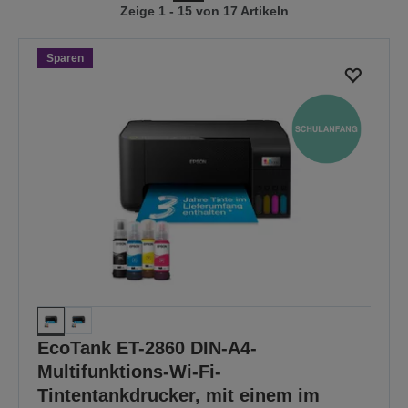
Zeige 1 - 15 von 17 Artikeln
vorherigen
nächsten
Seite
Seite
Sparen
EcoTank ET-2860 DIN-A4-
Multifunktions-Wi-Fi-
Tintentankdrucker, mit einem im