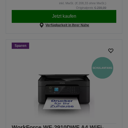
inkl. MwSt. (€ 208,33 ohne MwSt.)
Originalpreis
€ 299,99
Jetzt kaufen
Verfügbarkeit in Ihrer Nähe
Sparen
WorkForce WF-2910DWF A4 WiFi-