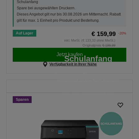
Schulanfang
Spare bei ausgewählten Druckern.
Dieses Angebot gilt nur bis 30.08.2026 um Mitternacht. Rabatt
gilt für max. 1 Einheit pro Produkt und Bestellung.
€ 159,99
Auf Lager
-20%
inkl. MwSt. (€ 133,33 ohne MwSt.)
Originalpreis
€ 199,99
Jetzt kaufen
Schulanfang
Verfügbarkeit in Ihrer Nähe
Spare auf ausgewählte EcoTank-
Tintenflaschen, Einzeltinten,
Tinten-Multipacks und Papier ist
bis zum 30.08.2026 um
Sparen
Mitternacht gültig.
ALLE ANGEBOTE
ENTDECKEN