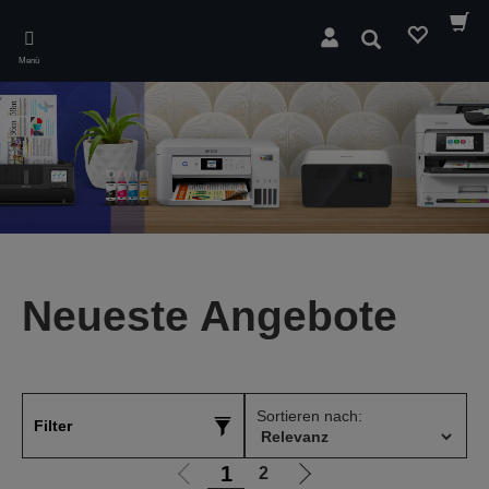
Skip
to
Suchen
main
Menü
content
Neueste Angebote
Sortieren nach:
Filter
1
2
Zur
Zur