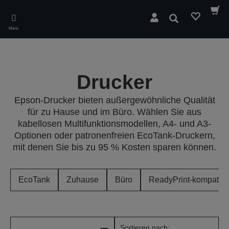
Skip
to
Suchen
main
Menü
content
Drucker
Epson-Drucker bieten außergewöhnliche Qualität
für zu Hause und im Büro. Wählen Sie aus
kabellosen Multifunktionsmodellen, A4- und A3-
Optionen oder patronenfreien EcoTank-Druckern,
mit denen Sie bis zu 95 % Kosten sparen können.
EcoTank
Zuhause
Büro
ReadyPrint-kompatibe
Sortieren nach: