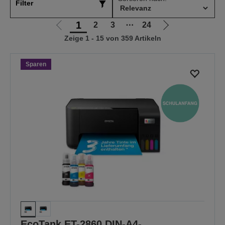
Filter
1
2
3
⋯
24
Zur
Zur
Zeige 1 - 15 von 359 Artikeln
vorherigen
nächsten
Seite
Seite
Sparen
EcoTank ET-2860 DIN-A4-