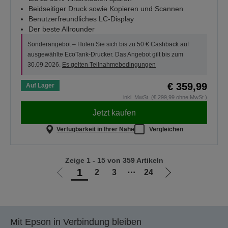
Beidseitiger Druck sowie Kopieren und Scannen
Benutzerfreundliches LC-Display
Der beste Allrounder
Sonderangebot – Holen Sie sich bis zu 50 € Cashback auf
ausgewählte EcoTank-Drucker. Das Angebot gilt bis zum
30.09.2026.
Es gelten Teilnahmebedingungen
€ 359,99
Auf Lager
inkl. MwSt. (€ 299,99 ohne MwSt.)
Jetzt kaufen
Verfügbarkeit in Ihrer Nähe
Vergleichen
Zeige 1 - 15 von 359 Artikeln
1
2
3
⋯
24
Zur
Zur
vorherigen
nächsten
Seite
Seite
Mit Epson in Verbindung bleiben