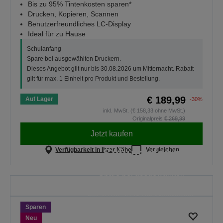
Bis zu 95% Tintenkosten sparen*
Drucken, Kopieren, Scannen
Benutzerfreundliches LC-Display
Ideal für zu Hause
Schulanfang
Spare bei ausgewählten Druckern.
Dieses Angebot gilt nur bis 30.08.2026 um Mitternacht. Rabatt
gilt für max. 1 Einheit pro Produkt und Bestellung.
€ 189,99
Auf Lager
-30%
inkl. MwSt. (€ 158,33 ohne MwSt.)
Originalpreis
€ 269,99
Jetzt kaufen
Schulanfang
Verfügbarkeit in Ihrer Nähe
Vergleichen
Spare bei ausgewählten
Druckern. Dieses Angebot gilt nur
bis 30.08.2026 um Mitternacht.
Sparen
ALLE ANGEBOTE
Neu