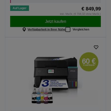
€ 849,99
Auf Lager
inkl. MwSt. (€ 708,32 ohne MwSt.)
Jetzt kaufen
Verfügbarkeit in Ihrer Nähe
Vergleichen