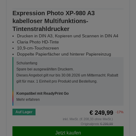
Expression Photo XP-980 A3
kabelloser Multifunktions-
Tintenstrahldrucker
Drucken in DIN A3, Kopieren und Scannen in DIN A4
Claria Photo HD-Tinte
10,9-cm-Touchscreen
Doppelte Papierfächer und hinterer Papiereinzug
Schulanfang
Spare bei ausgewählten Druckern.
Dieses Angebot gilt nur bis 30.08.2026 um Mitternacht. Rabatt
gilt für max. 1 Einheit pro Produkt und Bestellung.
Kompatibel mit ReadyPrint Go
Mehr erfahren
€ 249,99
Auf Lager
-17%
inkl. MwSt. (€ 208,33 ohne MwSt.)
Originalpreis
€ 299,99
Jetzt kaufen