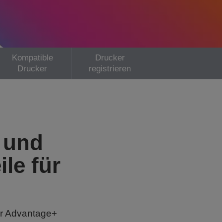
Kompatible
Drucker
Drucker
registrieren
 und
ile für
ür Advantage+