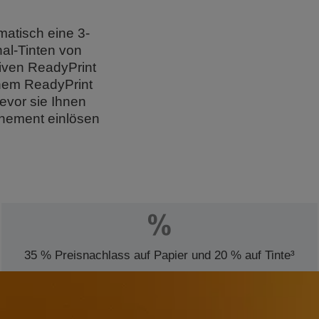
matisch eine 3-
nal-Tinten von
iven ReadyPrint
inem ReadyPrint
bevor sie Ihnen
nnement einlösen
35 % Preisnachlass auf Papier und 20 % auf Tinte³