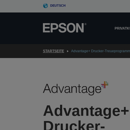
Skip
DEUTSCH
to
main
content
PRIVAT
STARTSEITE
Advantage+ Drucker-Treueprogram
Advantage+
Drucker-