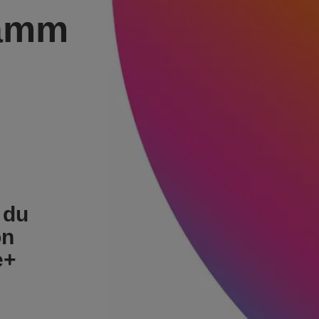
ramm
 du
on
e+