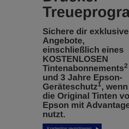
Treueprog
Sichere dir exklusive
Angebote,
einschließlich eines
KOSTENLOSEN
2
Tintenabonnements
und
3 Jahre Epson-
1
Geräteschutz
, wenn
die Original Tinten v
Epson mit Advantag
nutzt.
Kostenlos registrieren