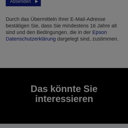
Absenden
Durch das Übermitteln Ihrer E-Mail-Adresse
bestätigen Sie, dass Sie mindestens 16 Jahre alt
sind und den Bedingungen, die in der
Epson
Datenschutzerklärung
dargelegt sind, zustimmen.
Vielen Dank für das Einreichen Ihrer Einreichung.
Wir werden uns innerhalb der nächsten Werktage
mit Ihnen in Verbindung setzen.
Das könnte Sie
interessieren