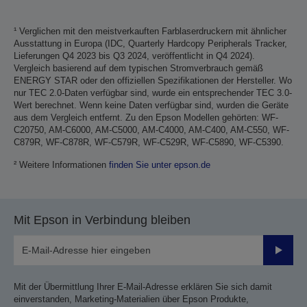
¹ Verglichen mit den meistverkauften Farblaserdruckern mit ähnlicher
Ausstattung in Europa (IDC, Quarterly Hardcopy Peripherals Tracker,
Lieferungen Q4 2023 bis Q3 2024, veröffentlicht in Q4 2024).
Vergleich basierend auf dem typischen Stromverbrauch gemäß
ENERGY STAR oder den offiziellen Spezifikationen der Hersteller. Wo
nur TEC 2.0-Daten verfügbar sind, wurde ein entsprechender TEC 3.0-
Wert berechnet. Wenn keine Daten verfügbar sind, wurden die Geräte
aus dem Vergleich entfernt. Zu den Epson Modellen gehörten: WF-
C20750, AM-C6000, AM-C5000, AM-C4000, AM-C400, AM-C550, WF-
C879R, WF-C878R, WF-C579R, WF-C529R, WF-C5890, WF-C5390.
² Weitere Informationen
finden Sie unter epson.de
Mit Epson in Verbindung bleiben
Sende
Mit der Übermittlung Ihrer E-Mail-Adresse erklären Sie sich damit
einverstanden, Marketing-Materialien über Epson Produkte,