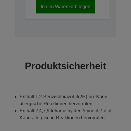
In den Warenkorb legen
In d
Produktsicherheit
Enthält 1,2-Benzisothiazol-3(2H)-on. Kann
allergische Reaktionen hervorrufen.
Enthält 2,4,7,9-tetramethyldec-5-yne-4,7-diol.
Kann allergische Reaktionen hervorrufen.