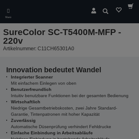
Skip
to
Suchen
main
Menü
content
SureColor SC-T5400M-MFP -
220v
Artikelnummer: C11CH65301A0
Innovation bedeutet Wandel
Integrierter Scanner
Mit einfachem Einlegen von oben
Benutzerfreundlich
Intuitiv benutzbare Funktionen bei der gesamten Bedienung
Wirtschaftlich
Niedrige Gesamtbetriebskosten, zwei Jahre Standard-
Garantie, Tintenpatronen mit hoher Kapazität
Zuverlässig
Automatische Düsenprüfung verhindert Fehldrucke
Einfache Einbindung in Arbeitsabläufe