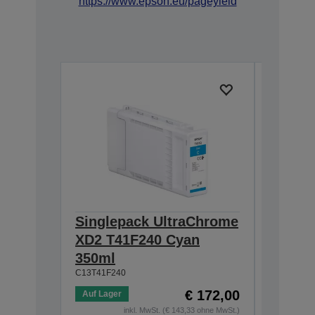
https://www.epson.eu/pageyield
Singlepack UltraChrome
Single
XD2 T41F240 Cyan
XD2 T4
350ml
350ml
C13T41F240
C13T41F44
€ 172,00
Auf Lager
Auf Lage
inkl. MwSt. (€ 143,33 ohne MwSt.)