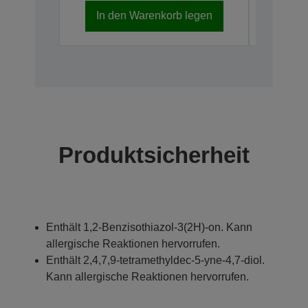
In den Warenkorb legen
In d
Produktsicherheit
Enthält 1,2-Benzisothiazol-3(2H)-on. Kann
allergische Reaktionen hervorrufen.
Enthält 2,4,7,9-tetramethyldec-5-yne-4,7-diol.
Kann allergische Reaktionen hervorrufen.