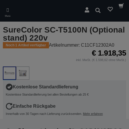
Skip
to
Suchen
main
Menü
content
SureColor SC-T5100N (Optional
stand) 220v
Artikelnummer: C11CF12302A0
Noch 1 Artikel verfügbar
€ 1.918,35
inkl. MwSt. (€ 1.598,62 ohne MwSt.)
Kostenlose Standardlieferung
Kostenlose Standardlieferung bei allen Bestellungen ab 25 €
Einfache Rückgabe
Innerhalb von 30 Tagen nach Lieferung zurücksenden.
Mehr erfahren