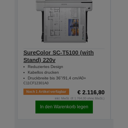
SureColor SC-T5100 (with
Sur
Stand) 220v
(Opt
Reduziertes Design
Für
Kabellos drucken
Kab
Druckbreite bis 36"/91,4 cm/A0+
Dru
C11CF12301A0
C11CF
€ 2.116,80
Noch 1 Artikel verfügbar
Noch 
inkl. MwSt. (€ 1.764,00 ohne MwSt.)
In den Warenkorb legen