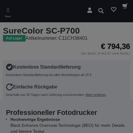
Skip
to
Suchen
main
Menü
content
SureColor SC-P700
Artikelnummer: C11CH38401
Auf Lager
€ 794,36
inkl. MwSt. (€ 661,97 ohne MwSt.)
Kostenlose Standardlieferung
Kostenlose Standardlieferung bei allen Bestellungen ab 25 €
Einfache Rückgabe
Innerhalb von 30 Tagen nach Lieferung zurücksenden.
Mehr erfahren
Professioneller Fotodrucker
Hochwertige Ergebnisse
Black Enhance Overcoat-Technologie (BEO) für mehr Details
und feinere Textur