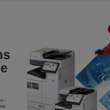
ns
ee
n -
sse