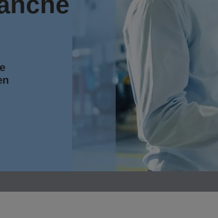
ranche
e
en