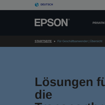
Skip
DEUTSCH
to
main
content
PRIVAT
STARTSEITE
Für Geschäftsanwender | Übersicht
Lösungen f
die