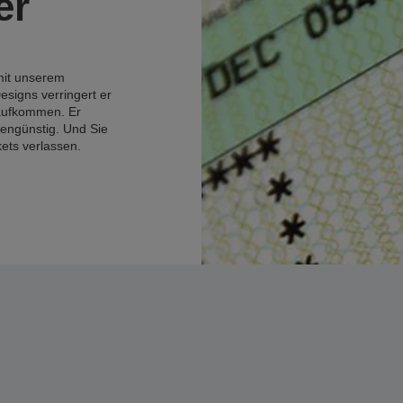
er
mit unserem
signs verringert er
raufkommen. Er
engünstig. Und Sie
kets verlassen.