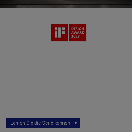
Laserprojektoren –
der ultimative TV-
ersatz
Erleben Sie Home Entertainment auf höchstem
Niveau mit Epson-Projektoren und definieren Sie
Ihr visuelles Fernseh-, Gaming-, Heimkino- und
Sporterlebnis neu.
Lernen Sie die Serie kennen