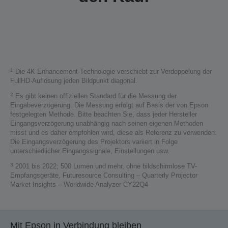
1
Die 4K-Enhancement-Technologie verschiebt zur Verdoppelung der
FullHD-Auflösung jeden Bildpunkt diagonal.
2
Es gibt keinen offiziellen Standard für die Messung der
Eingabeverzögerung. Die Messung erfolgt auf Basis der von Epson
festgelegten Methode. Bitte beachten Sie, dass jeder Hersteller
Eingangsverzögerung unabhängig nach seinen eigenen Methoden
misst und es daher empfohlen wird, diese als Referenz zu verwenden.
Die Eingangsverzögerung des Projektors variiert in Folge
unterschiedlicher Eingangssignale, Einstellungen usw.
3
2001 bis 2022; 500 Lumen und mehr, ohne bildschirmlose TV-
Empfangsgeräte, Futuresource Consulting – Quarterly Projector
Market Insights – Worldwide Analyzer CY22Q4
Mit Epson in Verbindung bleiben