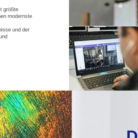
it größte
hnen modernste
nisse und der
 und
D