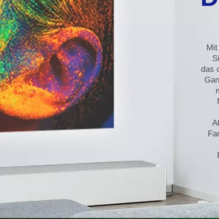
Mit
S
das 
Gan
A
Fa