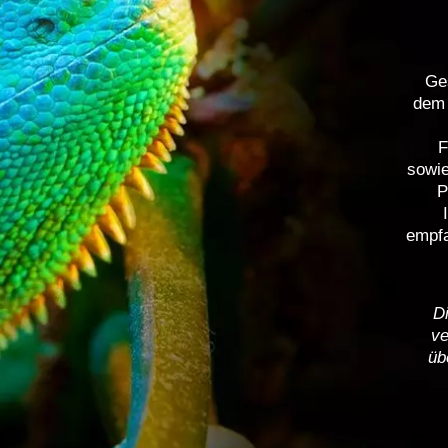
Ge
dem 
F
sowie
empfa
Di
ve
üb