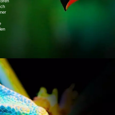
toren
ich
iner
e
den