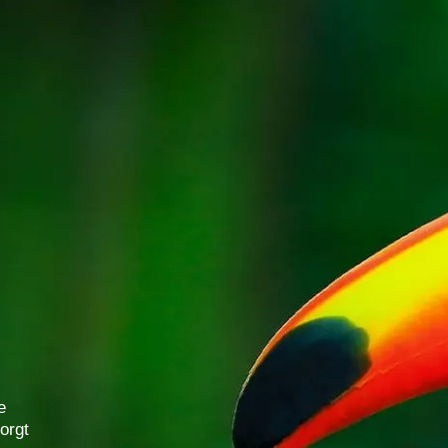
e
orgt