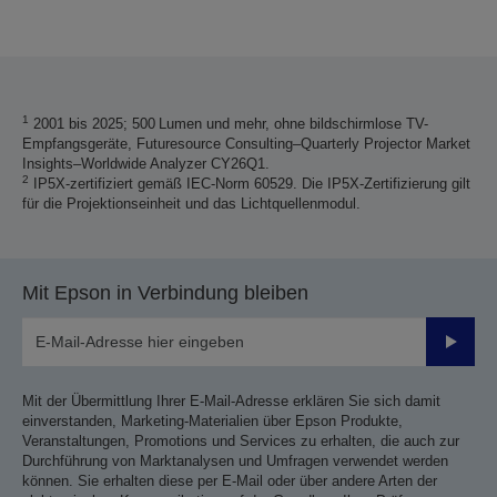
Vielen Dank für das Einreichen Ihrer Einreichung.
Wir werden uns innerhalb der nächsten Werktage
mit Ihnen in Verbindung setzen.
1
2001 bis 2025; 500 Lumen und mehr, ohne bildschirmlose TV-
Empfangsgeräte, Futuresource Consulting–Quarterly Projector Market
Insights–Worldwide Analyzer CY26Q1.
2
IP5X-zertifiziert gemäß IEC-Norm 60529. Die IP5X-Zertifizierung gilt
für die Projektionseinheit und das Lichtquellenmodul.
Mit Epson in Verbindung bleiben
Sende
Mit der Übermittlung Ihrer E-Mail-Adresse erklären Sie sich damit
einverstanden, Marketing-Materialien über Epson Produkte,
Veranstaltungen, Promotions und Services zu erhalten, die auch zur
Durchführung von Marktanalysen und Umfragen verwendet werden
können. Sie erhalten diese per E-Mail oder über andere Arten der