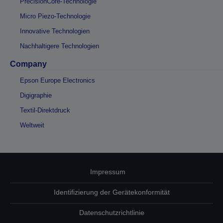
PrecisionCore-Technologie
Micro Piezo-Technologie
Innovative Technologien
Nachhaltigere Technologien
Company
Epson Europe Electronics
Digigraphie
Textil-Direktdruck
Weltweit
Impressum
Identifizierung der Gerätekonformität
Datenschutzrichtlinie