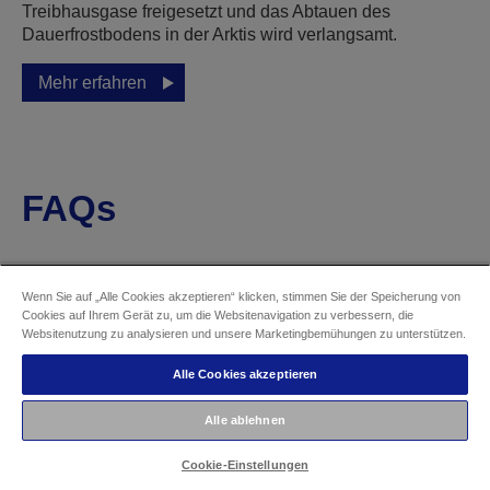
Treibhausgase freigesetzt und das Abtauen des
Dauerfrostbodens in der Arktis wird verlangsamt.
Mehr erfahren
FAQs
Wenn Sie auf „Alle Cookies akzeptieren“ klicken, stimmen Sie der Speicherung von
Cookies auf Ihrem Gerät zu, um die Websitenavigation zu verbessern, die
Websitenutzung zu analysieren und unsere Marketingbemühungen zu unterstützen.
Was ist Epson Print Admin?
Alle Cookies akzeptieren
Alle ablehnen
Was sind die Vorteile von
Cookie-Einstellungen
Epson Print Admin?