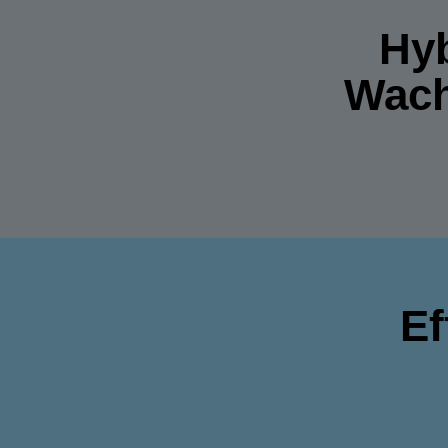
Hyb
Wach
Ef