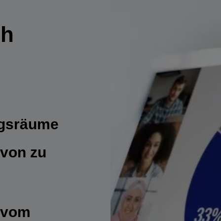
ch
gsräume
von zu
 vom