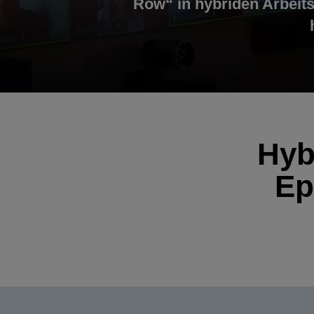
Row“ in hybriden Arbeit
Hyb
Ep