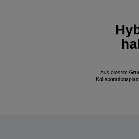
Hyb
ha
Aus diesem Grun
Kollaborationspla