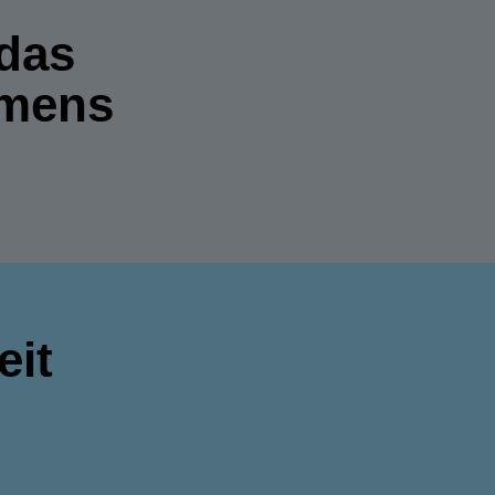
 das
hmens
eit