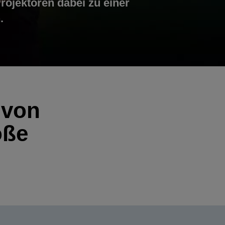
ojektoren dabei zu einer
.
 von
öße