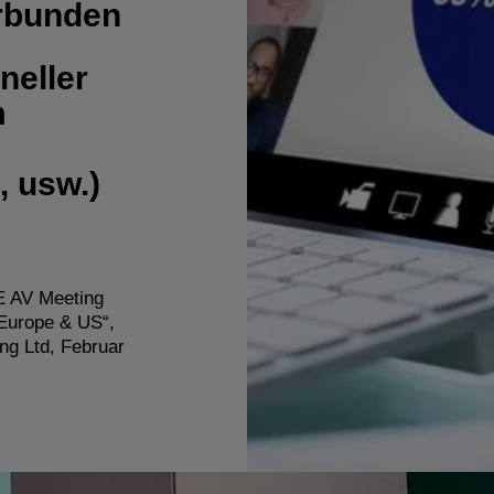
rbunden
neller
m
 usw.)
AV Meeting
Europe & US“,
ing Ltd, Februar