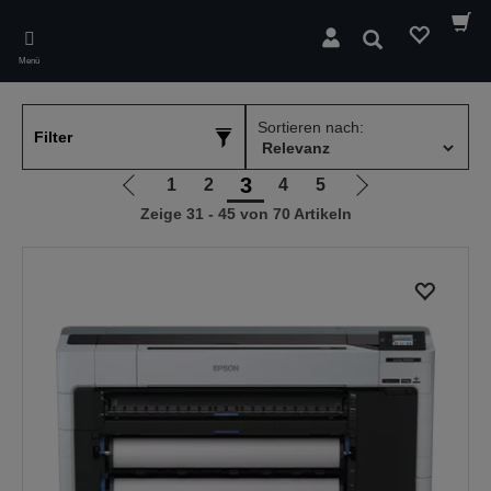
Skip
to
Suchen
main
Menü
content
Sortieren nach:
Filter
3
1
2
4
5
Zur
Zur
Zeige 31 - 45 von 70 Artikeln
vorherigen
nächsten
Seite
Seite