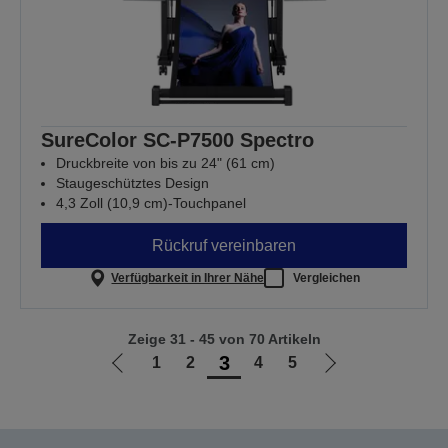
SureColor SC-P7500 Spectro
Druckbreite von bis zu 24" (61 cm)
Staugeschütztes Design
4,3 Zoll (10,9 cm)-Touchpanel
Rückruf vereinbaren
Verfügbarkeit in Ihrer Nähe
Vergleichen
Zeige 31 - 45 von 70 Artikeln
3
1
2
4
5
Zur
Zur
vorherigen
nächsten
Seite
Seite