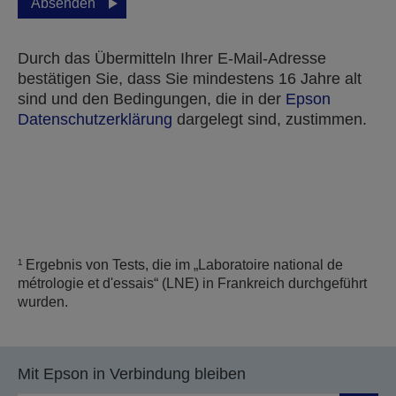
Absenden
Durch das Übermitteln Ihrer E-Mail-Adresse
bestätigen Sie, dass Sie mindestens 16 Jahre alt
sind und den Bedingungen, die in der
Epson
Datenschutzerklärung
dargelegt sind, zustimmen.
Vielen Dank für das Einreichen Ihrer Einreichung.
Wir werden uns innerhalb der nächsten Werktage
mit Ihnen in Verbindung setzen.
¹ Ergebnis von Tests, die im „Laboratoire national de
métrologie et d'essais“ (LNE) in Frankreich durchgeführt
wurden.
Mit Epson in Verbindung bleiben