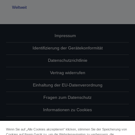
Weltweit
Impressum
Identifizierung der Gerätekonformität
Datenschutzrichtlinie
Vertrag widerrufen
Einhaltung der EU-Datenverordnung
Fragen zum Datenschutz
Informationen zu Cookies
Epson Engagement für Barrierefreiheit
Wenn Sie auf „Alle Cookies akzeptieren“ klicken, stimmen Sie der Speicherung von
Cookies auf Ihrem Gerät zu, um die Websitenavigation zu verbessern, die