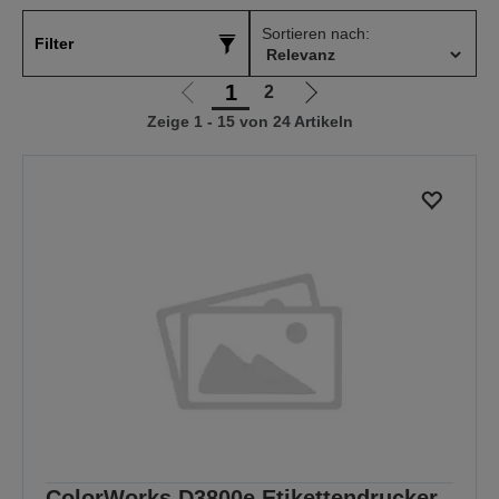
Sortieren nach:
Filter
1
2
Zur
Zur
Zeige 1 - 15 von 24 Artikeln
vorherigen
nächsten
Seite
Seite
ColorWorks D3800e Etikettendrucker