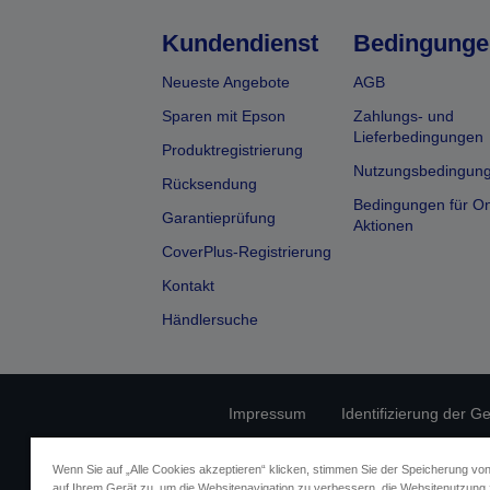
Kundendienst
Bedingunge
Neueste Angebote
AGB
Sparen mit Epson
Zahlungs- und
Lieferbedingungen
Produktregistrierung
Nutzungsbedingun
Rücksendung
Bedingungen für On
Garantieprüfung
Aktionen
CoverPlus-Registrierung
Kontakt
Händlersuche
Impressum
Identifizierung der G
Fragen zum D
Wenn Sie auf „Alle Cookies akzeptieren“ klicken, stimmen Sie der Speicherung vo
auf Ihrem Gerät zu, um die Websitenavigation zu verbessern, die Websitenutzung