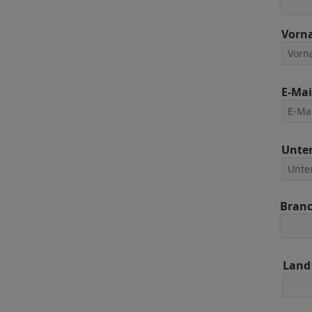
Vorn
E-Mai
Unte
Bran
Land