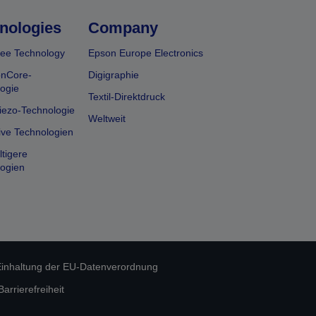
nologies
Company
ee Technology
Epson Europe Electronics
onCore-
Digigraphie
ogie
Textil-Direktdruck
iezo-Technologie
Weltweit
ive Technologien
tigere
ogien
inhaltung der EU-Datenverordnung
rrierefreiheit