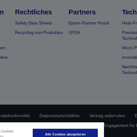
n
Rechtliches
Partners
Tech
Safety Data Sheets
Epson Partner Portal
Heat-Fr
Recycling von Produkten
LPGA
Precisi
Technol
gen
Micro P
line-
Innovat
Nachhal
Technol
erätekonformität
Datenschutzrichtlinie
Vertrag widerrufen
E
atenschutz
Informationen zu Cookies
Epson Engagement für Ba
n Cookies
Alle Cookies akzeptieren
 zu