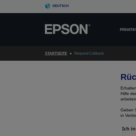
Skip
DEUTSCH
to
main
content
PRIVAT
STARTSEITE
Request Callback
Rüc
Erhalte
Hilfe d
arbeite
Geben S
in Verb
Ich in