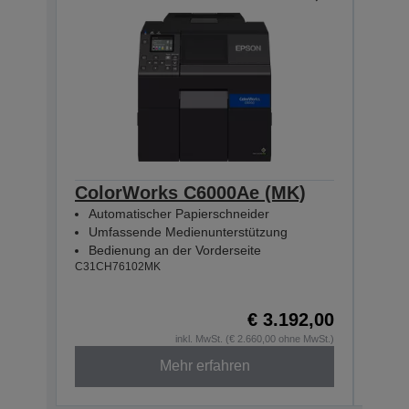
ColorWorks C6000Ae (MK)
Col
Automatischer Papierschneider
Inte
Umfassende Medienunterstützung
Gro
Bedienung an der Vorderseite
Bed
C31CH76102MK
C31CH
€ 3.192,00
inkl. MwSt. (€ 2.660,00 ohne MwSt.)
Mehr erfahren