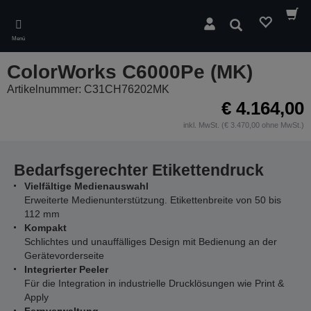
Skip
to
Suchen
main
Menü
content
ColorWorks C6000Pe (MK)
Artikelnummer: C31CH76202MK
€ 4.164,00
inkl. MwSt. (€ 3.470,00 ohne MwSt.)
Bedarfsgerechter Etikettendruck
Vielfältige Medienauswahl
Erweiterte Medienunterstützung. Etikettenbreite von 50 bis
112 mm
Kompakt
Schlichtes und unauffälliges Design mit Bedienung an der
Gerätevorderseite
Integrierter Peeler
Für die Integration in industrielle Drucklösungen wie Print &
Apply