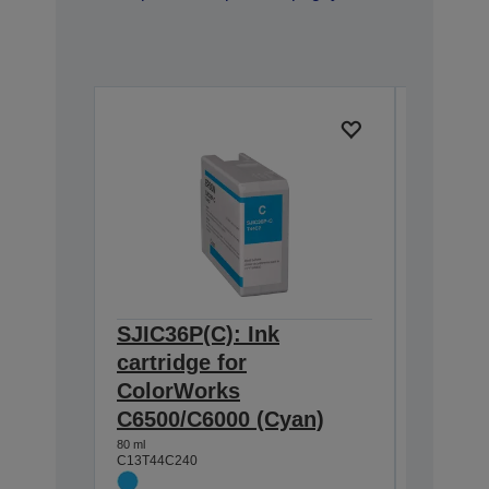
SJIC36P(C): Ink
SJIC36
cartridge for
cartrid
ColorWorks
Color
C6500/C6000 (Cyan)
C6500/
80 ml
80 ml
C13T44C240
C13T44C3