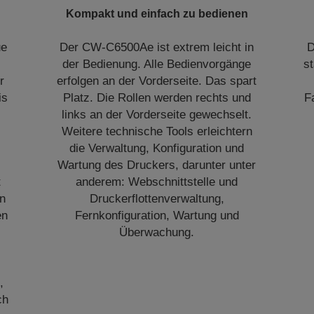
Kompakt und einfach zu bedienen
ue
Der CW-C6500Ae ist extrem leicht in
D
der Bedienung. Alle Bedienvorgänge
s
r
erfolgen an der Vorderseite. Das spart
is
Platz. Die Rollen werden rechts und
F
links an der Vorderseite gewechselt.
Weitere technische Tools erleichtern
die Verwaltung, Konfiguration und
Wartung des Druckers, darunter unter
t
anderem: Webschnittstelle und
rn
Druckerflottenverwaltung,
en
Fernkonfiguration, Wartung und
Überwachung.
,
ch