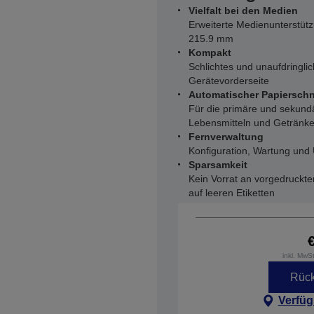
Vielfalt bei den Medien
Erweiterte Medienunterstützu
215.9 mm
Kompakt
Schlichtes und unaufdringli
Gerätevorderseite
Automatischer Papierschn
Für die primäre und sekundä
Lebensmitteln und Getränke
Fernverwaltung
Konfiguration, Wartung un
Sparsamkeit
Kein Vorrat an vorgedruckten
auf leeren Etiketten
inkl. MwS
Rück
Verfüg