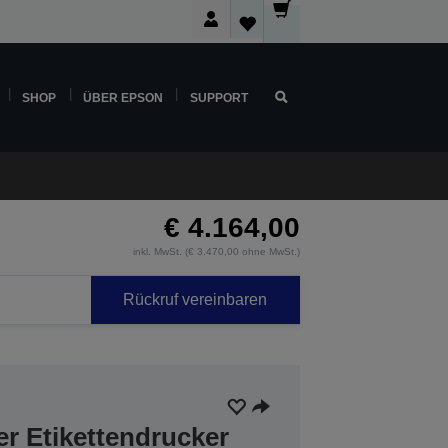
SHOP
ÜBER EPSON
SUPPORT
€ 4.164,00
inkl. MwSt. (€ 3.470,00 ohne MwSt.)
Rückruf vereinbaren
r Etikettendrucker