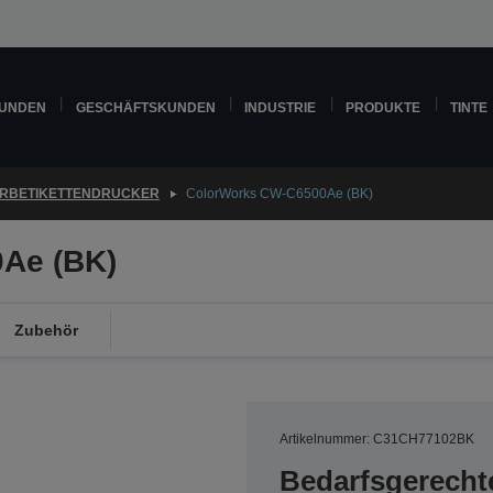
KUNDEN
GESCHÄFTSKUNDEN
INDUSTRIE
PRODUKTE
TINTE
RBETIKETTENDRUCKER
ColorWorks CW-C6500Ae (BK)
Ae (BK)
Zubehör
Artikelnummer: C31CH77102BK
Bedarfsgerechte