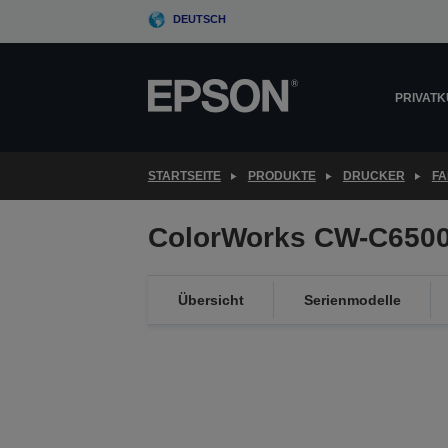
Skip
DEUTSCH
to
main
content
PRIVAT
STARTSEITE
PRODUKTE
DRUCKER
FA
ColorWorks CW-C6500
Übersicht
Serienmodelle