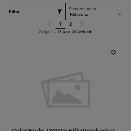
Sortieren nach:
Filter
1
2
Zur
Zur
Zeige 1 - 15 von 24 Artikeln
vorherigen
nächsten
Seite
Seite
ColorWorks D3800e Etikettendrucker