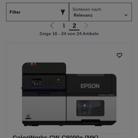
Sortieren nach:
Filter
2
1
Zur
Zur
Zeige 16 - 24 von 24 Artikeln
vorherigen
nächsten
Seite
Seite
ColorWorks CW-C8000e (MK)