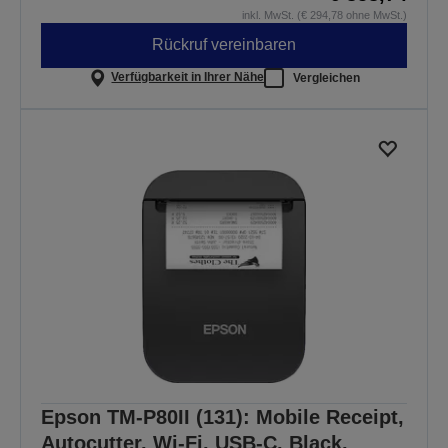
inkl. MwSt. (€ 294,78 ohne MwSt.)
Rückruf vereinbaren
Verfügbarkeit in Ihrer Nähe
Vergleichen
Epson TM-P80II (131): Mobile Receipt,
Autocutter, Wi-Fi, USB-C, Black,