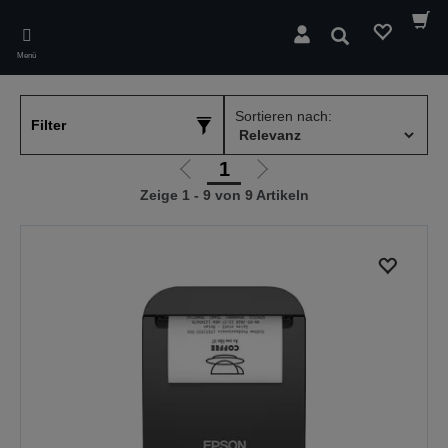
Skip
to
Suchen
main
Menü
content
Sortieren nach:
Filter
1
Zur
Zur
Zeige 1 - 9 von 9 Artikeln
vorherigen
nächsten
Seite
Seite