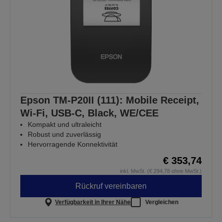
Epson TM-P20II (111): Mobile Receipt,
Wi-Fi, USB-C, Black, WE/CEE
Kompakt und ultraleicht
Robust und zuverlässig
Hervorragende Konnektivität
€ 353,74
inkl. MwSt. (€ 294,78 ohne MwSt.)
Rückruf vereinbaren
Verfügbarkeit in Ihrer Nähe
Vergleichen