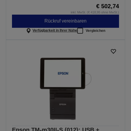
€ 502,74
inkl. MwSt. (€ 418,95 ohne MwSt.)
Rückruf vereinbaren
Verfügbarkeit in Ihrer Nähe
Vergleichen
Epson TM-m30II-S (012): USB +