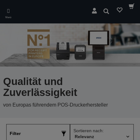
Skip
to
Suchen
main
Menü
content
Qualität und
Zuverlässigkeit
von Europas führendem POS-Druckerhersteller
Sortieren nach:
Filter