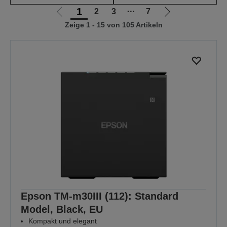
1
2
3
⋯
7
Zur
Zur
Zeige 1 - 15 von 105 Artikeln
vorherigen
nächsten
Seite
Seite
Epson TM-m30III (112): Standard
Model, Black, EU
Kompakt und elegant