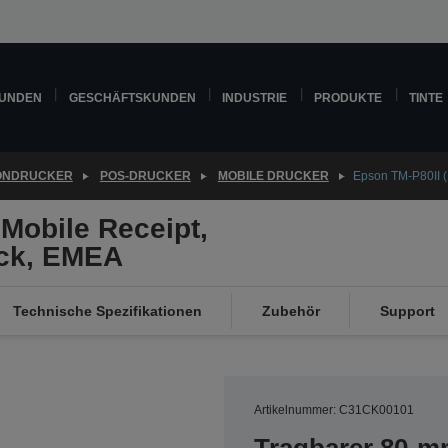
KUNDEN
GESCHÄFTSKUNDEN
INDUSTRIE
PRODUKTE
TINTE
ONDRUCKER
POS-DRUCKER
MOBILE DRUCKER
Epson TM-P80II (
 Mobile Receipt,
ack, EMEA
Technische Spezifikationen
Zubehör
Support
Artikelnummer: C31CK00101