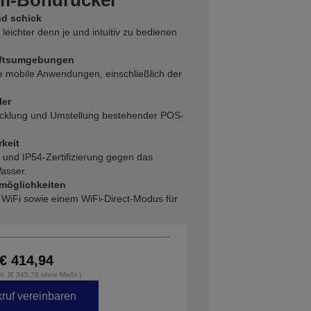
mm-Bondrucker
d schick
eichter denn je und intuitiv zu bedienen
häftsumgebungen
le mobile Anwendungen, einschließlich der
ler
icklung und Umstellung bestehender POS-
keit
t und IP54-Zertifizierung gegen das
asser.
möglichkeiten
 WiFi sowie einem WiFi-Direct-Modus für
€ 414,94
St. (€ 345,78 ohne MwSt.)
ruf vereinbaren