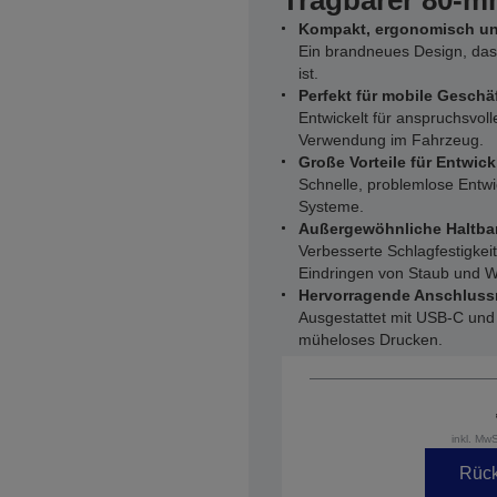
Tragbarer 80-
Kompakt, ergonomisch un
Ein brandneues Design, das l
ist.
Perfekt für mobile Gesc
Entwickelt für anspruchsvol
Verwendung im Fahrzeug.
Große Vorteile für Entwick
Schnelle, problemlose Entw
Systeme.
Außergewöhnliche Haltbar
Verbesserte Schlagfestigkei
Eindringen von Staub und W
Hervorragende Anschluss
Ausgestattet mit USB-C und
müheloses Drucken.
inkl. Mw
Rück