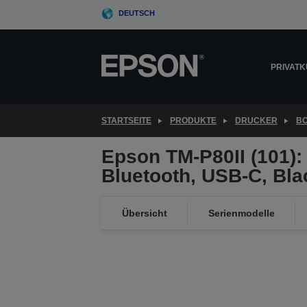
Skip
DEUTSCH
to
main
content
PRIVAT
STARTSEITE
PRODUKTE
DRUCKER
B
Epson TM-P80II (101):
Bluetooth, USB-C, Bl
Übersicht
Serienmodelle