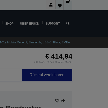
SHOP
ÜBER EPSON
SUPPORT
101): Mobile Receipt, Bluetooth, USB-C, Black, EMEA
€ 414,94
inkl. MwSt. (€ 345,78 ohne MwSt.)
Rückruf vereinbaren