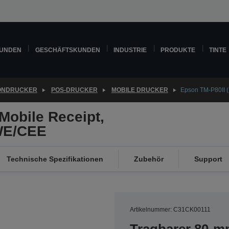
KUNDEN
GESCHÄFTSKUNDEN
INDUSTRIE
PRODUKTE
TINTE
ONDRUCKER
POS-DRUCKER
MOBILE DRUCKER
Epson TM-P80II (
Mobile Receipt,
 WE/CEE
Technische Spezifikationen
Zubehör
Support
Artikelnummer: C31CK00111