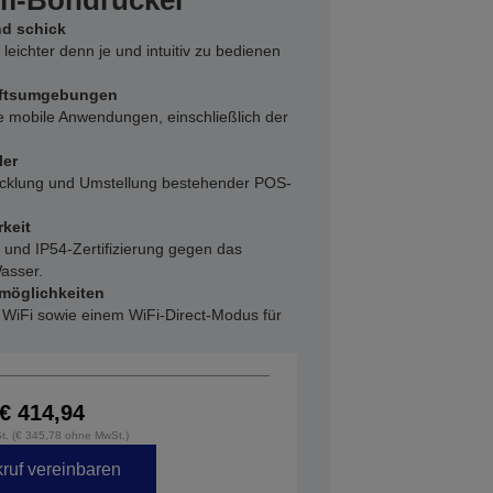
mm-Bondrucker
d schick
eichter denn je und intuitiv zu bedienen
häftsumgebungen
le mobile Anwendungen, einschließlich der
ler
icklung und Umstellung bestehender POS-
keit
t und IP54-Zertifizierung gegen das
asser.
möglichkeiten
 WiFi sowie einem WiFi-Direct-Modus für
€ 414,94
St. (€ 345,78 ohne MwSt.)
ruf vereinbaren