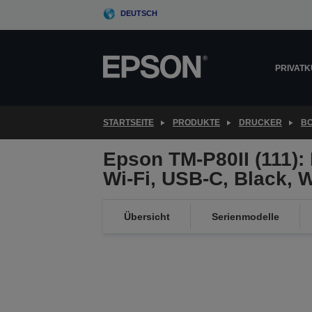
Skip
DEUTSCH
to
main
content
PRIVAT
STARTSEITE
PRODUKTE
DRUCKER
B
Epson TM-P80II (111): 
Wi-Fi, USB-C, Black,
Übersicht
Serienmodelle