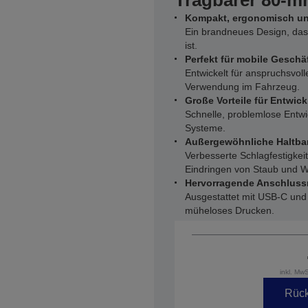
Tragbarer 80-
Kompakt, ergonomisch un
Ein brandneues Design, das l
ist.
Perfekt für mobile Gesc
Entwickelt für anspruchsvol
Verwendung im Fahrzeug.
Große Vorteile für Entwick
Schnelle, problemlose Entw
Systeme.
Außergewöhnliche Haltbar
Verbesserte Schlagfestigkei
Eindringen von Staub und W
Hervorragende Anschluss
Ausgestattet mit USB-C und
müheloses Drucken.
inkl. Mw
Rück