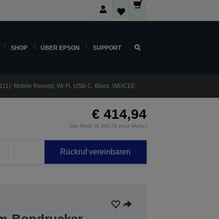
SHOP
ÜBER EPSON
SUPPORT
111): Mobile Receipt, Wi-Fi, USB-C, Black, WE/CEE
€ 414,94
inkl. MwSt. (€ 345,78 ohne MwSt.)
Rückruf vereinbaren