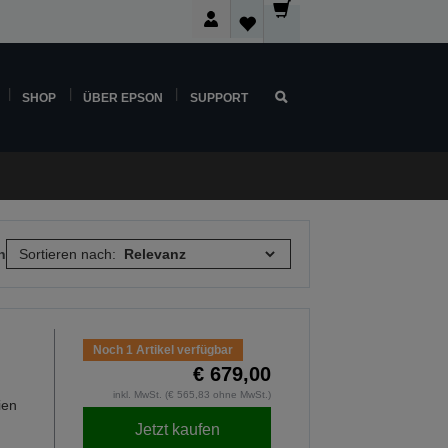
SHOP
ÜBER EPSON
SUPPORT
n
Sortieren nach:
Noch 1 Artikel verfügbar
€ 679,00
inkl. MwSt. (€ 565,83 ohne MwSt.)
ien
Jetzt kaufen