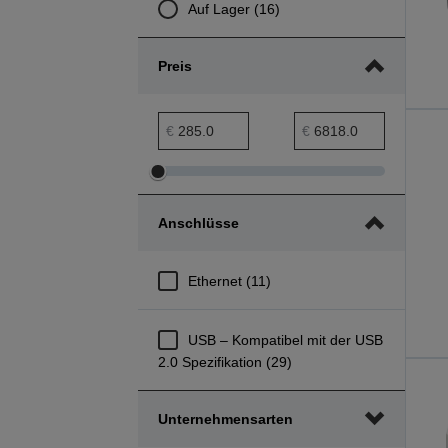
Auf Lager (16)
Preis
Preis min. Bereich
Preis max. Bereich
€
€
Preis
Preis
min.
max.
Anschlüsse
Bereich
Bereich
anpassen
anpassen
Ethernet (11)
USB – Kompatibel mit der USB
2.0 Spezifikation (29)
Unternehmensarten