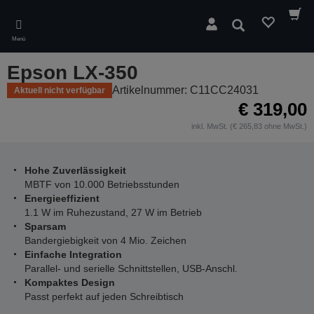
Skip
to
Suchen
main
Menü
content
Epson LX-350
Artikelnummer: C11CC24031
Aktuell nicht verfügbar
€ 319,00
inkl. MwSt. (€ 265,83 ohne MwSt.)
Hohe Zuverlässigkeit
MBTF von 10.000 Betriebsstunden
Energieeffizient
1.1 W im Ruhezustand, 27 W im Betrieb
Sparsam
Bandergiebigkeit von 4 Mio. Zeichen
Einfache Integration
Parallel- und serielle Schnittstellen, USB-Anschl.
Kompaktes Design
Passt perfekt auf jeden Schreibtisch