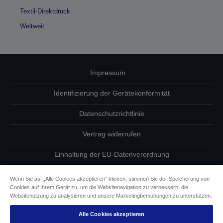
Textil-Direktdruck
Weltweit
Impressum
Identifizierung der Gerätekonformität
Datenschutzrichtlinie
Vertrag widerrufen
Einhaltung der EU-Datenverordnung
Fragen zum Datenschutz
Wenn Sie auf „Alle Cookies akzeptieren“ klicken, stimmen Sie der Speicherung von
Cookies auf Ihrem Gerät zu, um die Websitenavigation zu verbessern, die
Informationen zu Cookies
Websitenutzung zu analysieren und unsere Marketingbemühungen zu unterstützen.
Alle Cookies akzeptieren
Epson Engagement für Barrierefreiheit