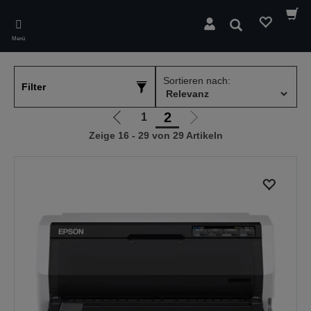
Skip
to
Suchen
main
Menü
content
Sortieren nach:
Filter
2
1
Zur
Zur
Zeige 16 - 29 von 29 Artikeln
vorherigen
nächsten
Seite
Seite