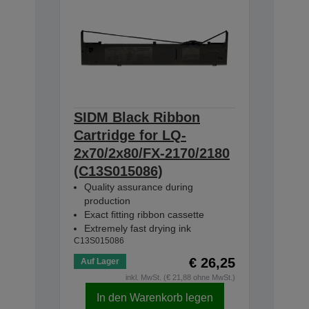
SIDM Black Ribbon
Cartridge for LQ-
2x70/2x80/FX-2170/2180
(C13S015086)
Quality assurance during
production
Exact fitting ribbon cassette
Extremely fast drying ink
C13S015086
€ 26,25
Auf Lager
inkl. MwSt. (€ 21,88 ohne MwSt.)
In den Warenkorb legen