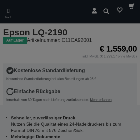
Skip
to
Suchen
main
Menü
content
Epson LQ-2190
Artikelnummer: C11CA92001
Auf Lager
€ 1.559,00
inkl. MwSt. (€ 1.299,17 ohne MwSt.)
Kostenlose Standardlieferung
Kostenlose Standardlieferung bei allen Bestellungen ab 25 €
Einfache Rückgabe
Innerhalb von 30 Tagen nach Lieferung zurücksenden.
Mehr erfahren
Schneller, zuverlässiger Druck
Nutzen Sie die Qualität eines 24-Nadeldruckers bis zum
Format DIN A3 mit 576 Zeichen/Sek.
Mehrlagige Dokumente