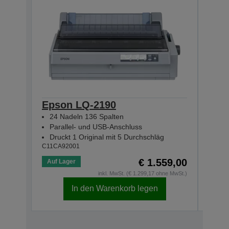
Epson LQ-2190
Eps
24 Nadeln 136 Spalten
24 
Parallel- und USB-Anschluss
Eth
Druckt 1 Original mit 5 Durchschläg
Dru
C11CA92001
C11CA
€ 1.559,00
Auf Lager
Auf 
inkl. MwSt. (€ 1.299,17 ohne MwSt.)
In den Warenkorb legen