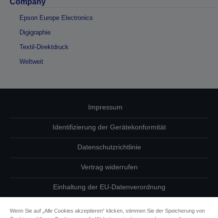
Company
Epson Europe Electronics
Digigraphie
Textil-Direktdruck
Weltweit
Impressum
Identifizierung der Gerätekonformität
Datenschutzrichtlinie
Vertrag widerrufen
Einhaltung der EU-Datenverordnung
Fragen zum Datenschutz
Wenn Sie auf „Alle Cookies akzeptieren“ klicken, stimmen Sie der Speicherung von