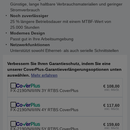
Günstige, lange haltbare Verbrauchsmaterialien und geringer
Stromverbrauch
Noch zuverlässiger
25 % längere Betriebsdauer mit einem MTBF-Wert von
25.000 Stunden
Modernes Design
Passt gut in Ihre Arbeitsumgebung
Netzwerkfunktionen
Unterstützt sowohl Ethernet- als auch serielle Schnittstellen
Verbessern Sie Ihren Garantieschutz, indem Sie eine
unserer CoverPlus-Garantieverlängerungsoptionen unten
auswählen.
Mehr erfahren
€ 108,00
inkl. MwSt.
FX-2190/N/II/IIN 3Y RTBS CoverPlus
€ 117,60
inkl. MwSt.
FX-2190/N/II/IIN 4Y RTBS CoverPlus
€ 159,60
inkl. MwSt.
FX-2190/N/II/IIN 5Y RTBS CoverPlus