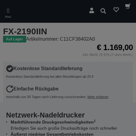
Skip
to
Suchen
main
Menü
content
FX-2190IIN
Artikelnummer: C11CF38402A0
Auf Lager
€ 1.169,00
inkl. MwSt. (€ 974,17 ohne MwSt.)
Kostenlose Standardlieferung
Kostenlose Standardlieferung bei allen Bestellungen ab 25 €
Einfache Rückgabe
Innerhalb von 30 Tagen nach Lieferung zurücksenden.
Mehr erfahren
Netzwerk-Nadeldrucker
1
Marktführende Druckgeschwindigkeiten
Erledigen Sie auch große Druckaufträge noch schneller
Äußerst niedrige Gesamtbetriebskosten