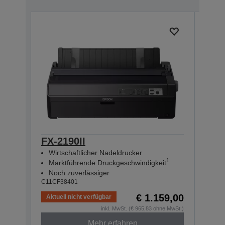
FX-2190II
FX-
Wirtschaftlicher Nadeldrucker
Net
1
Marktführende Druckgeschwindigkeit
Mar
Noch zuverlässiger
Noc
C11CF38401
C11CF
€ 1.159,00
Aktuell nicht verfügbar
Auf 
inkl. MwSt. (€ 965,83 ohne MwSt.)
Mehr erfahren