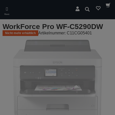
Skip
to
Suchen
main
Menü
content
WorkForce Pro WF-C5290DW
Artikelnummer: C11CG05401
Nicht mehr erhältlich