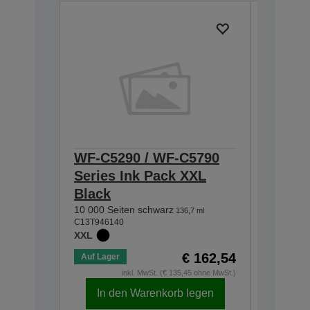
WF-C5290 / WF-C5790
WF-C5
Series Ink Pack XXL
Series
Black
5 000 Sei
C13T94524
10 000 Seiten schwarz
136,7 ml
XL
C13T946140
XXL
€ 162,54
Auf Lager
Auf Lage
inkl. MwSt. (€ 135,45 ohne MwSt.)
In den Warenkorb legen
In d