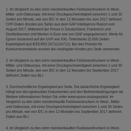
1. Im Vergleich zu den zehn meistverkauften Farblaserdruckern in West-,
Mittel- und Osteuropa, mit einer Druckgeschwindigkeit zwischen 1 und 30
Seiten pro Minute, wie von IDC in den 12 Monaten bis Juni 2017 definiert.
CPP-Daten (Kosten pro Seite) aus dem GAP Intelligence Report vom
August 2017, Mittelwert der Preise in Deutschland, Frankreich und
Großbritannien (mit Werten in Euro wie von GAP angegebenen). Werte für
Epson basierend auf der UVP von XXL-Tintentanks (5.000 Seiten
Ergiebigkeit laut IEEE/ISO 24711/24712). Bei den Preisen für
Konkurrenzmodelle wurden die niedrigsten Kosten pro Seite verwendet.
2. Im Vergleich zu den zehn meistverkauften Farblaserdruckern in West-,
Mittel- und Osteuropa, mit einer Druckgeschwindigkeit zwischen 1 und 30
Seiten pro Minute, wie von IDC in den 12 Monaten bis September 2017
definiert. Daten aus BLI.
3. Durchschnittliche Ergiebigkeit pro Seite. Die tatsächliche Ergiebigkeit
hängt von den gedruckten Dokumenten und den Betriebsbedingungen ab.
Weitere Informationen finden Sie unter www.epson.eu/pageyield. Im
Vergleich zu den zehn meistverkaufte Farblaserdruckern in West-, Mittel-
und Osteuropa, mit einer Druckgeschwindigkeit zwischen 1 und 30 Seiten
pro Minute, wie von IDC in den 12 Monaten bis September 2017 definiert.
Daten aus BLI.
4. Im Vergleich zu den zehn meistverkauften Farblaserdruckern in West-,