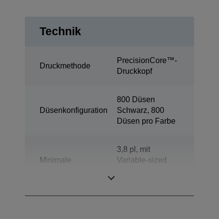
Technik
PrecisionCore™-
Druckmethode
Druckkopf
800 Düsen
Düsenkonfiguration
Schwarz, 800
Düsen pro Farbe
3,8 pl, mit
Minimale
Variable-sized
Tröpfchengröße
Droplet-
Technologie