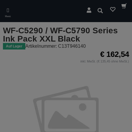
Skip
to
Suchen
main
Menü
content
WF-C5290 / WF-C5790 Series
Ink Pack XXL Black
Artikelnummer: C13T946140
Auf Lager
€ 162,54
inkl. MwSt. (€ 135,45 ohne MwSt.)