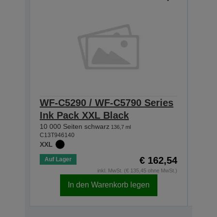
WF-C5290 / WF-C5790 Series
WF-
Ink Pack XXL Black
Ink
10 000 Seiten schwarz
5 000
136,7 ml
C13T946140
C13T9
XXL
XL
€ 162,54
Auf Lager
Auf 
inkl. MwSt. (€ 135,45 ohne MwSt.)
In den Warenkorb legen