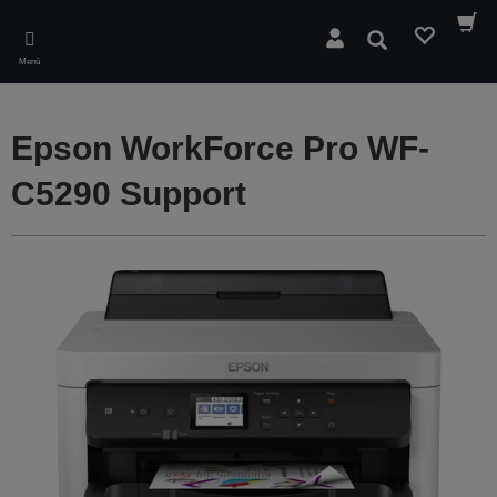
Skip
to
Suchen
main
Menü
content
Epson WorkForce Pro WF-
C5290 Support