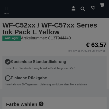
Skip
to
Suchen
main
Menü
content
WF-C52xx / WF-C57xx Series
Ink Pack L Yellow
Artikelnummer: C13T944440
Auf Lager
€ 63,57
inkl. MwSt. (€ 52,98 ohne MwSt.)
Kostenlose Standardlieferung
Kostenlose Standardlieferung bei allen Bestellungen ab 25 €
Einfache Rückgabe
Innerhalb von 30 Tagen nach Lieferung zurücksenden.
Mehr erfahren
Farbe wählen