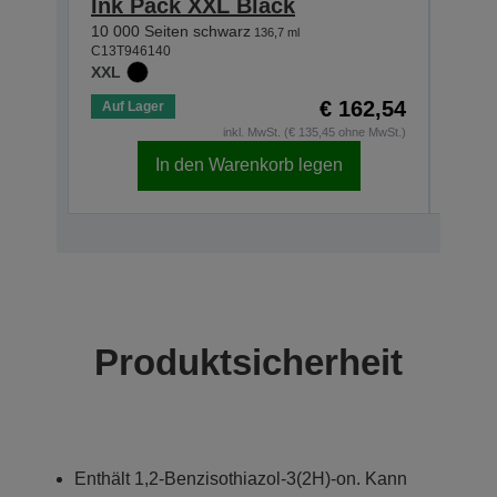
Ink Pack XXL Black
Ink
10 000 Seiten schwarz
5 000
136,7 ml
C13T946140
C13T9
XXL
XL
€ 162,54
Auf Lager
Auf 
inkl. MwSt. (€ 135,45 ohne MwSt.)
In den Warenkorb legen
Produktsicherheit
Enthält 1,2-Benzisothiazol-3(2H)-on. Kann