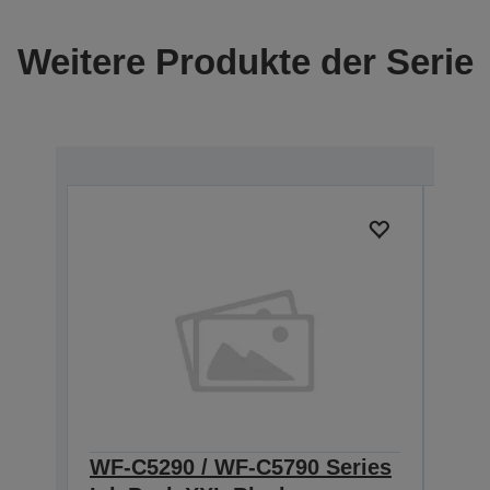
Weitere Produkte der Serie
WF-C5290 / WF-C5790 Series
WF-