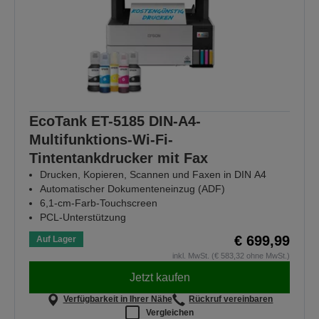
EcoTank ET-5185 DIN-A4-
Multifunktions-Wi-Fi-
Tintentankdrucker mit Fax
Drucken, Kopieren, Scannen und Faxen in DIN A4
Automatischer Dokumenteneinzug (ADF)
6,1-cm-Farb-Touchscreen
PCL-Unterstützung
€ 699,99
Auf Lager
inkl. MwSt. (€ 583,32 ohne MwSt.)
Jetzt kaufen
Verfügbarkeit in Ihrer Nähe
Rückruf vereinbaren
Vergleichen