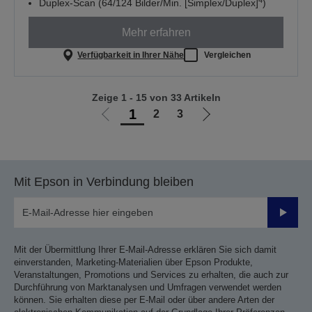
4
Duplex-Scan (64/124 Bilder/Min. [Simplex/Duplex]
)
Mehr erfahren
Verfügbarkeit in Ihrer Nähe
Vergleichen
Zeige 1 - 15 von 33 Artikeln
1
2
3
Zur
Zur
vorherigen
nächsten
Seite
Seite
Mit Epson in Verbindung bleiben
Sende
Mit der Übermittlung Ihrer E-Mail-Adresse erklären Sie sich damit
einverstanden, Marketing-Materialien über Epson Produkte,
Veranstaltungen, Promotions und Services zu erhalten, die auch zur
Durchführung von Marktanalysen und Umfragen verwendet werden
können. Sie erhalten diese per E-Mail oder über andere Arten der