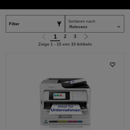
Sortieren nach:
Filter
1
2
3
Zur
Zur
Zeige 1 - 15 von 33 Artikeln
vorherigen
nächsten
Seite
Seite