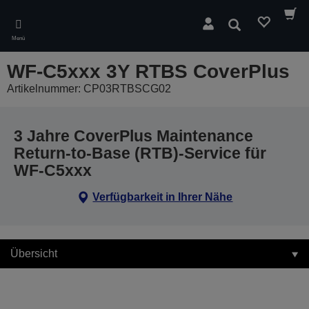
Skip
to
Suchen
main
Menü
content
WF-C5xxx 3Y RTBS CoverPlus
Artikelnummer: CP03RTBSCG02
3 Jahre CoverPlus Maintenance
Return-to-Base (RTB)-Service für
WF-C5xxx
Verfügbarkeit in Ihrer Nähe
Übersicht