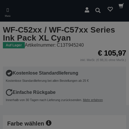
Skip
to
Suchen
main
Menü
content
WF-C52xx / WF-C57xx Series
Ink Pack XL Cyan
Artikelnummer: C13T945240
Auf Lager
€ 105,97
inkl. MwSt. (€ 88,31 ohne MwSt.)
Kostenlose Standardlieferung
Kostenlose Standardlieferung bei allen Bestellungen ab 25 €
Einfache Rückgabe
Innerhalb von 30 Tagen nach Lieferung zurücksenden.
Mehr erfahren
Farbe wählen