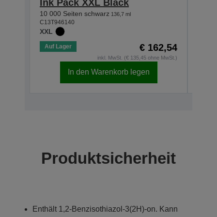
Ink Pack XXL Black
Ink
10 000 Seiten schwarz
5 000
136,7 ml
C13T946140
C13T9
XXL
XL
€ 162,54
Auf Lager
Auf 
inkl. MwSt. (€ 135,45 ohne MwSt.)
In den Warenkorb legen
Produktsicherheit
Enthält 1,2-Benzisothiazol-3(2H)-on. Kann