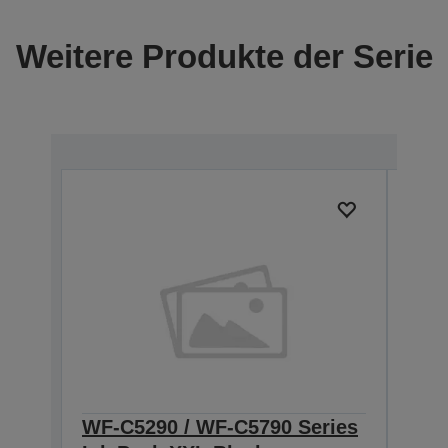
Weitere Produkte der Serie
WF-C5290 / WF-C5790 Series
WF-