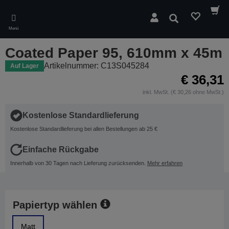
Skip
to
Suchen
main
Menü
content
Coated Paper 95, 610mm x 45m
Artikelnummer: C13S045284
Auf Lager
€ 36,31
inkl. MwSt. (€ 30,26 ohne MwSt.)
Kostenlose Standardlieferung
Kostenlose Standardlieferung bei allen Bestellungen ab 25 €
Einfache Rückgabe
Innerhalb von 30 Tagen nach Lieferung zurücksenden.
Mehr erfahren
Papiertyp wählen
Matt