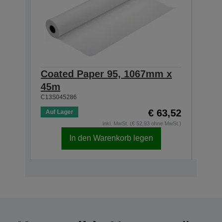
Coated Paper 95, 1067mm x
Coa
45m
45m
C13S045286
C13S0
€ 63,52
Auf Lager
Auf 
inkl. MwSt. (€ 52,93 ohne MwSt.)
In den Warenkorb legen