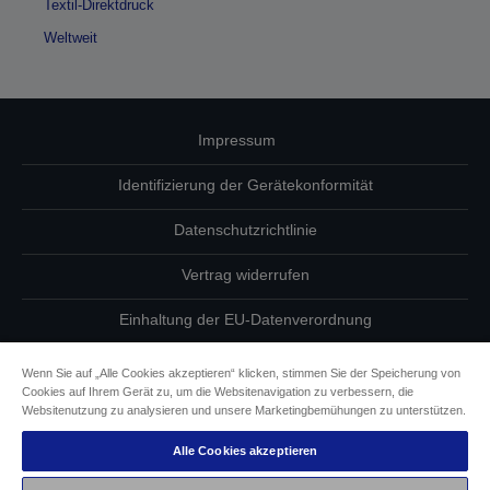
Textil-Direktdruck
Weltweit
Impressum
Identifizierung der Gerätekonformität
Datenschutzrichtlinie
Vertrag widerrufen
Einhaltung der EU-Datenverordnung
Fragen zum Datenschutz
Wenn Sie auf „Alle Cookies akzeptieren“ klicken, stimmen Sie der Speicherung von
Cookies auf Ihrem Gerät zu, um die Websitenavigation zu verbessern, die
Informationen zu Cookies
Websitenutzung zu analysieren und unsere Marketingbemühungen zu unterstützen.
Alle Cookies akzeptieren
Epson Engagement für Barrierefreiheit