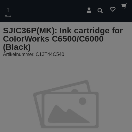
Skip
to
Suchen
main
Menü
content
SJIC36P(MK): Ink cartridge for
ColorWorks C6500/C6000
(Black)
Artikelnummer: C13T44C540