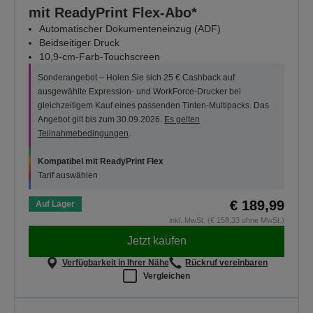
mit ReadyPrint Flex-Abo*
Automatischer Dokumenteneinzug (ADF)
Beidseitiger Druck
10,9-cm-Farb-Touchscreen
Sonderangebot – Holen Sie sich 25 € Cashback auf
ausgewählte Expression- und WorkForce-Drucker bei
gleichzeitigem Kauf eines passenden Tinten-Multipacks. Das
Angebot gilt bis zum 30.09.2026.
Es gelten
Teilnahmebedingungen
.
Kompatibel mit ReadyPrint Flex
Tarif auswählen
€ 189,99
Auf Lager
inkl. MwSt. (€ 158,33 ohne MwSt.)
Jetzt kaufen
Verfügbarkeit in Ihrer Nähe
Rückruf vereinbaren
Vergleichen