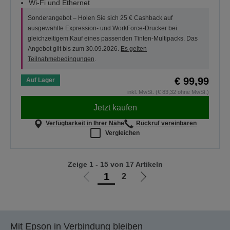
Wi-Fi und Ethernet
Sonderangebot – Holen Sie sich 25 € Cashback auf
ausgewählte Expression- und WorkForce-Drucker bei
gleichzeitigem Kauf eines passenden Tinten-Multipacks. Das
Angebot gilt bis zum 30.09.2026.
Es gelten
Teilnahmebedingungen
.
€ 99,99
Auf Lager
inkl. MwSt. (€ 83,32 ohne MwSt.)
Jetzt kaufen
Verfügbarkeit in Ihrer Nähe
Rückruf vereinbaren
Vergleichen
Zeige 1 - 15 von 17 Artikeln
1
2
Zur
Zur
vorherigen
nächsten
Seite
Seite
Mit Epson in Verbindung bleiben