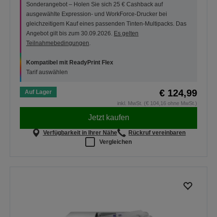
Sonderangebot – Holen Sie sich 25 € Cashback auf
ausgewählte Expression- und WorkForce-Drucker bei
gleichzeitigem Kauf eines passenden Tinten-Multipacks. Das
Angebot gilt bis zum 30.09.2026.
Es gelten
Teilnahmebedingungen
.
Kompatibel mit ReadyPrint Flex
Tarif auswählen
€ 124,99
Auf Lager
inkl. MwSt. (€ 104,16 ohne MwSt.)
Jetzt kaufen
Verfügbarkeit in Ihrer Nähe
Rückruf vereinbaren
Vergleichen