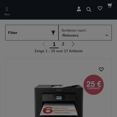
Skip
to
Suchen
main
Menü
content
Sortieren nach:
Filter
1
2
Zur
Zur
Zeige 1 - 15 von 17 Artikeln
vorherigen
nächsten
Seite
Seite