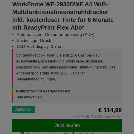
WorkForce WF-2930DWF A4 WiFi-
Multifunktionstintenstrahldrucker
inkl. kostenloser Tinte für 6 Monate
mit ReadyPrint Flex-Abo*
Automatischer Dokumenteneinzug (ADF)
Beidseitiger Druck
LCD-Farbdisplay, 3,7 cm
Sonderangebot – Holen Sie sich 25 € Cashback auf
ausgewählte Expression- und WorkForce-Drucker bei
gleichzeitigem Kauf eines passenden Tinten-Multipacks. Das
Angebot gilt bis zum 30.09.2026.
Es gelten
Teilnahmebedingungen
.
Kompatibel mit ReadyPrint Flex
Tarif auswählen
€ 114,99
Auf Lager
inkl. MwSt. (€ 95,82 ohne MwSt.)
Jetzt kaufen