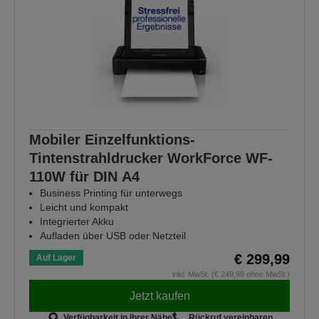
Mobiler Einzelfunktions-
Tintenstrahldrucker WorkForce WF-
110W für DIN A4
Business Printing für unterwegs
Leicht und kompakt
Integrierter Akku
Aufladen über USB oder Netzteil
€ 299,99
Auf Lager
inkl. MwSt. (€ 249,99 ohne MwSt.)
Jetzt kaufen
Verfügbarkeit in Ihrer Nähe
Rückruf vereinbaren