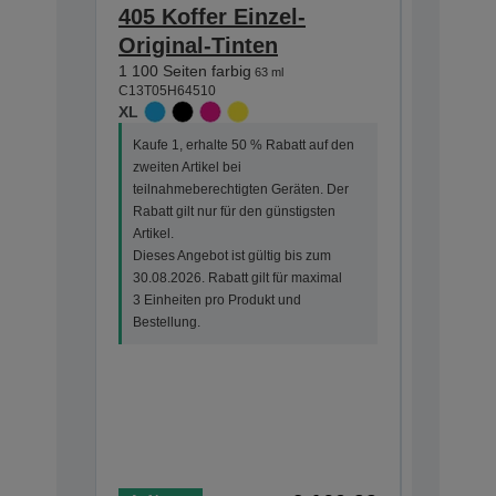
405 Koffer Einzel-
405 Ko
Original-Tinten
Origin
1 100 Seiten farbig
Auswahl
63 ml
C13T05H64510
Patron
XL
Gut erk
Koffers
Kaufe 1, erhalte 50 % Rabatt auf den
Praktis
zweiten Artikel bei
300 Seiten
teilnahmeberechtigten Geräten. Der
350 Seite
Rabatt gilt nur für den günstigsten
C13T05G6
Artikel.
STANDA
Dieses Angebot ist gültig bis zum
30.08.2026. Rabatt gilt für maximal
Kaufe 1, 
3 Einheiten pro Produkt und
zweiten Ar
Bestellung.
teilnahme
Rabatt gi
Artikel.
Dieses An
30.08.202
3 Einheit
Bestellun