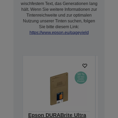
wischfestem Text, das Generationen lang
hält. Wenn Sie weitere Informationen zur
Tintenreichweite und zur optimalen
Nutzung unserer Tinten suchen, folgen
Sie bitte diesem Link:
https://www.epson.eu/pageyield
Epson DURABrite Ultra
Epson 