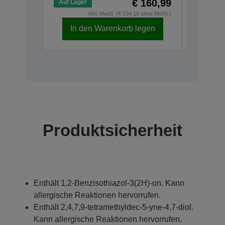
€ 160,99
Auf Lager
Auf Lage
inkl. MwSt. (€ 134,16 ohne MwSt.)
In den Warenkorb legen
In d
Produktsicherheit
Enthält 1,2-Benzisothiazol-3(2H)-on. Kann
allergische Reaktionen hervorrufen.
Enthält 2,4,7,9-tetramethyldec-5-yne-4,7-diol.
Kann allergische Reaktionen hervorrufen.