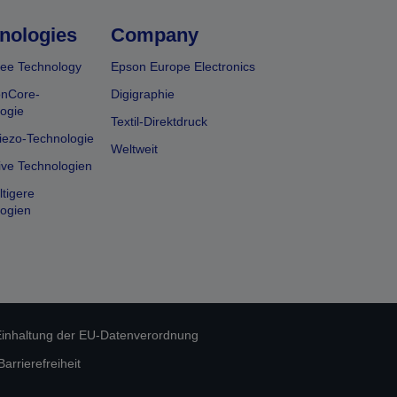
nologies
Company
ee Technology
Epson Europe Electronics
onCore-
Digigraphie
ogie
Textil-Direktdruck
iezo-Technologie
Weltweit
ive Technologien
tigere
ogien
inhaltung der EU-Datenverordnung
rrierefreiheit