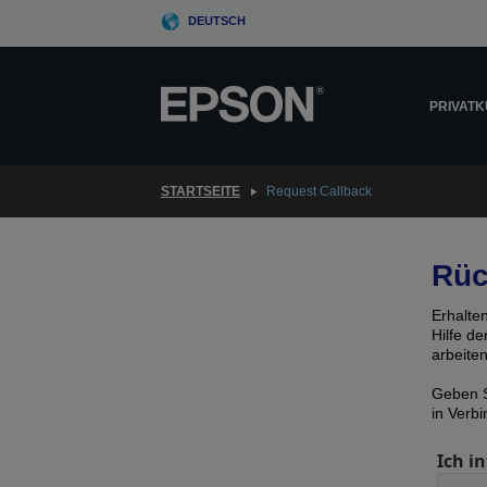
Skip
DEUTSCH
to
main
content
PRIVAT
STARTSEITE
Request Callback
Rüc
Erhalte
Hilfe d
arbeite
Geben S
in Verb
Ich in