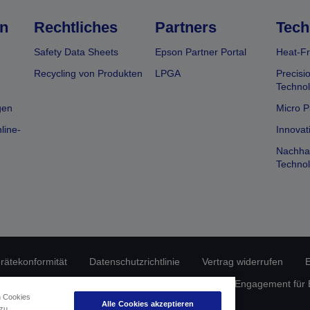
n
Rechtliches
Partners
Tech
Safety Data Sheets
Epson Partner Portal
Heat-Fr
Recycling von Produkten
LPGA
Precisi
Technol
gen
Micro P
line-
Innovat
Nachhal
Technol
erätekonformität
Datenschutzrichtlinie
Vertrag widerrufen
E
atenschutz
Informationen zu Cookies
Epson Engagement für Ba
n Cookies
Alle Cookies akzeptieren
 zu