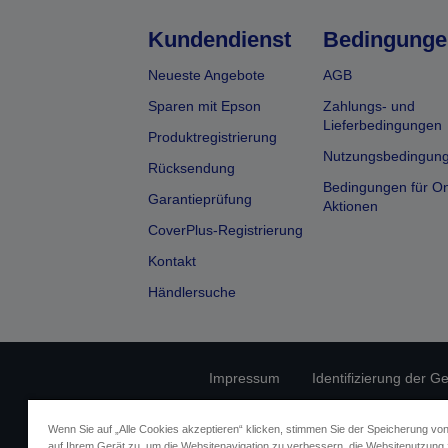
Kundendienst
Bedingunge
Neueste Angebote
AGB
Sparen mit Epson
Zahlungs- und
Lieferbedingungen
Produktregistrierung
Nutzungsbedingun
Rücksendung
Bedingungen für On
Garantieprüfung
Aktionen
CoverPlus-Registrierung
Kontakt
Händlersuche
Impressum
Identifizierung der G
Fragen zum D
Wenn Sie auf „Alle Cookies akzeptieren“ klicken, stimmen Sie der Speicherung vo
auf Ihrem Gerät zu, um die Websitenavigation zu verbessern, die Websitenutzung