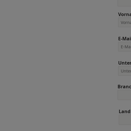
Vorn
E-Mai
Unte
Bran
Land