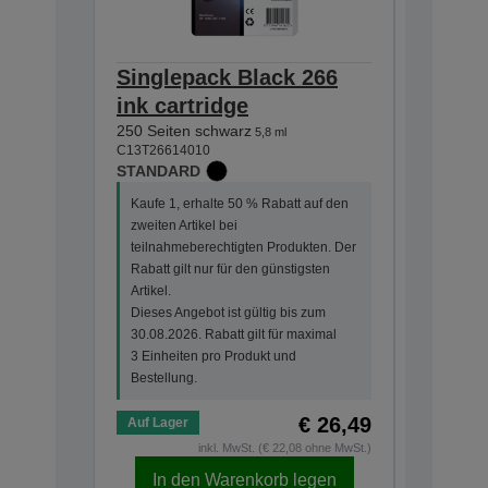
Singlepack Black 266
Single
ink cartridge
ink ca
250 Seiten schwarz
200 Seiten
5,8 ml
C13T26614010
C13T26704
STANDARD
STANDA
Kaufe 1, erhalte 50 % Rabatt auf den
Kaufe 1, 
zweiten Artikel bei
zweiten Ar
teilnahmeberechtigten Produkten. Der
teilnahme
Rabatt gilt nur für den günstigsten
Rabatt gi
Artikel.
Artikel.
Dieses Angebot ist gültig bis zum
Dieses An
30.08.2026. Rabatt gilt für maximal
30.08.202
3 Einheiten pro Produkt und
3 Einheit
Bestellung.
Bestellun
€ 26,49
Auf Lager
Auf Lage
inkl. MwSt. (€ 22,08 ohne MwSt.)
In den Warenkorb legen
In d