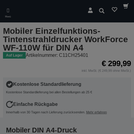
Skip
to
Suchen
main
Menü
content
Mobiler Einzelfunktions-
Tintenstrahldrucker WorkForce
WF-110W für DIN A4
Artikelnummer: C11CH25401
Auf Lager
€ 299,99
inkl. MwSt. (€ 249,99 ohne MwSt.)
Kostenlose Standardlieferung
Kostenlose Standardlieferung bei allen Bestellungen ab 25 €
Einfache Rückgabe
Innerhalb von 30 Tagen nach Lieferung zurücksenden.
Mehr erfahren
Mobiler DIN A4-Druck