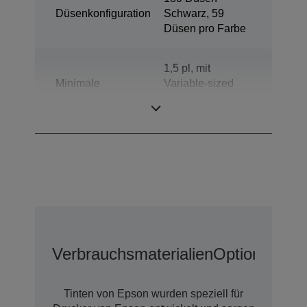
Düsenkonfiguration
Schwarz, 59
Düsen pro Farbe
1,5 pl, mit
Minimale
Variable-sized
Tröpfchengröße
Droplet-
Technologie
Verbrauchsmaterialien
Optionen
Erw
Tinten von Epson wurden speziell für