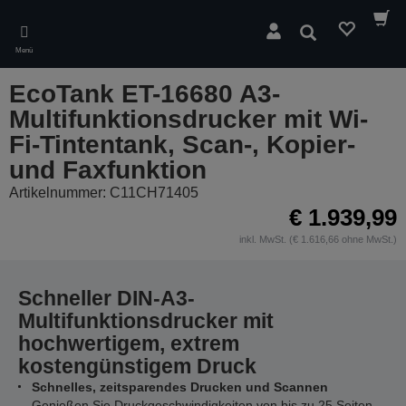
Skip
to
Suchen
main
Menü
content
EcoTank ET-16680 A3-
Multifunktionsdrucker mit Wi-
Fi-Tintentank, Scan-, Kopier-
und Faxfunktion
Artikelnummer: C11CH71405
€ 1.939,99
inkl. MwSt. (€ 1.616,66 ohne MwSt.)
Schneller DIN-A3-
Multifunktionsdrucker mit
hochwertigem, extrem
kostengünstigem Druck
Schnelles, zeitsparendes Drucken und Scannen
Genießen Sie Druckgeschwindigkeiten von bis zu 25 Seiten