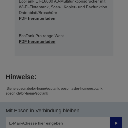
EcoTank ET-16680 A3-Multifunktionsdrucker mit
Wi-Fi-Tintentank, Scan-, Kopier- und Faxfunktion
Datenblatt/Broschüre
PDF herunterladen
EcoTank Pro range West
PDF herunterladen
Hinweise:
Siehe epson.de/for-home/ecotank, epson.at/for-home/ecotank,
epson.ch/for-home/ecotank
Mit Epson in Verbindung bleiben
Sende