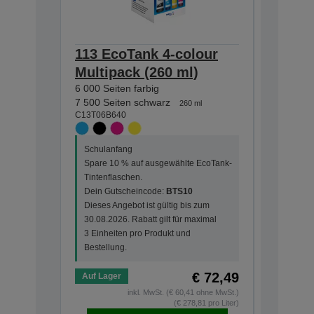
113 EcoTank 4-colour
113 Ec
Multipack (260 ml)
Black i
6 000 Seiten farbig
7 500 Sei
C13T06B1
7 500 Seiten schwarz
260 ml
C13T06B640
Schulanf
Schulanfang
Spare 10
Spare 10 % auf ausgewählte EcoTank-
Tintenfla
Tintenflaschen.
Dein Gut
Dein Gutscheincode:
BTS10
Dieses An
Dieses Angebot ist gültig bis zum
30.08.202
30.08.2026. Rabatt gilt für maximal
3 Einheit
3 Einheiten pro Produkt und
Bestellun
Bestellung.
€ 72,49
Auf Lager
Auf Lage
inkl. MwSt. (€ 60,41 ohne MwSt.)
(€ 278,81 pro Liter)