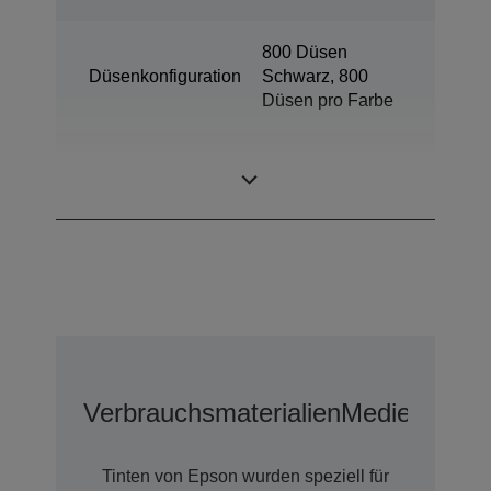
800 Düsen
Düsenkonfiguration
Schwarz, 800
Düsen pro Farbe
Minimale
3,8 pl
Tröpfchengröße
Verbrauchsmaterialien
Medien
Erwei
Tinten von Epson wurden speziell für