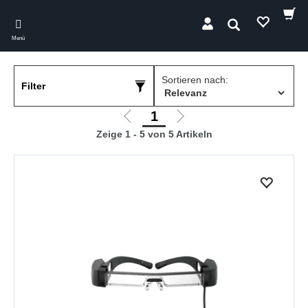
Skip
to
Suchen
main
Menü
content
Sortieren nach:
Filter
1
Zur
Zur
Zeige 1 - 5 von 5 Artikeln
vorherigen
nächsten
Seite
Seite