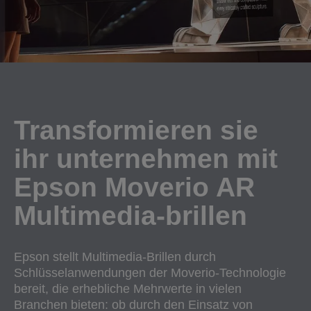
Transformieren sie
ihr unternehmen mit
Epson Moverio AR
Multimedia-brillen
Epson stellt Multimedia-Brillen durch
Schlüsselanwendungen der Moverio-Technologie
bereit, die erhebliche Mehrwerte in vielen
Branchen bieten: ob durch den Einsatz von