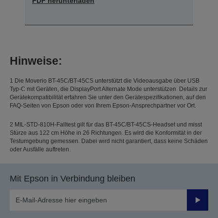
PDF herunterladen
Hinweise:
1 Die Moverio BT-45C/BT-45CS unterstützt die Videoausgabe über USB
Typ-C mit Geräten, die DisplayPort Alternate Mode unterstützen. Details zur
Gerätekompatibilität erfahren Sie unter den Gerätespezifikationen, auf den
FAQ-Seiten von Epson oder von Ihrem Epson-Ansprechpartner vor Ort.
2 MIL-STD-810H-Falltest gilt für das BT-45C/BT-45CS-Headset und misst
Stürze aus 122 cm Höhe in 26 Richtungen. Es wird die Konformität in der
Testumgebung gemessen. Dabei wird nicht garantiert, dass keine Schäden
oder Ausfälle auftreten.
Mit Epson in Verbindung bleiben
Sende