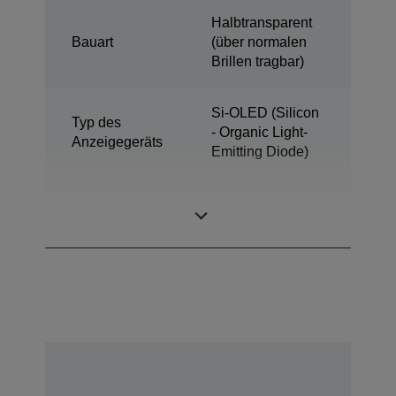
Halbtransparent
Bauart
(über normalen
Brillen tragbar)
Si-OLED (Silicon
Typ des
- Organic Light-
Anzeigegeräts
Emitting Diode)
0,45 Zoll
Displaygröße
Breitformat (16:9)