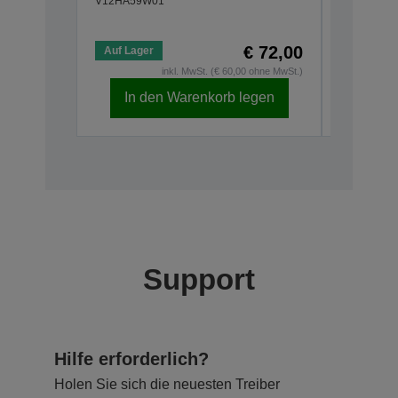
V12HA59W01
SP450
V12HA61W
€ 72,00
Auf Lager
Auf Lage
inkl. MwSt. (€ 60,00 ohne MwSt.)
In den Warenkorb legen
In d
Support
Hilfe erforderlich?
Holen Sie sich die neuesten Treiber