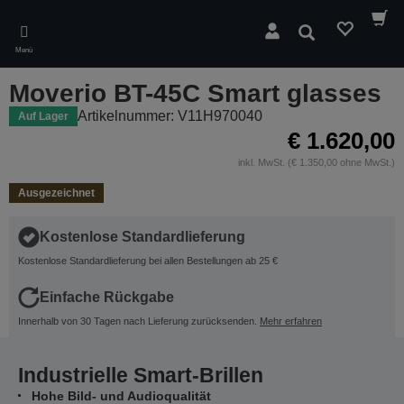
Skip
to
Suchen
main
Menü
content
Moverio BT-45C Smart glasses
Artikelnummer: V11H970040
Auf Lager
€ 1.620,00
inkl. MwSt. (€ 1.350,00 ohne MwSt.)
Ausgezeichnet
Kostenlose Standardlieferung
Kostenlose Standardlieferung bei allen Bestellungen ab 25 €
Einfache Rückgabe
Innerhalb von 30 Tagen nach Lieferung zurücksenden.
Mehr erfahren
Industrielle Smart-Brillen
Hohe Bild- und Audioqualität